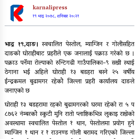
पूर्वाधार र कृषि केन्द्रित बजेट
karnalipress
१९ भाद्र २०७८, शनिबार २०:२१
खुर्रा खोलाको पुल ४ वर्षदेखि अलपत्र
भाद्र १९,दाङ।
स्वचालित पेस्तोल, म्याग्जिन र गोलीसहित
दाङको घोराहीबाट प्रहरीले एक जनालाई पक्राउ गरेको छ ।
पक्राउ पर्नेमा रोल्पाको रुन्टिगढी गाउँपालिका–९ सखी स्थाई
ठेगाना भई अहिले घोराही १३ बडहरा बस्ने २५ वर्षीय
व्यक्तिगत लगानीमा भगवान शिवको मूर्ति
स्थापना
ईन्द्रकमल बुढामगर रहेकोे जिल्ला प्रहरी कार्यालय दाङले
जनाएको छ
अन्तर जिल्ला पालिकास्तरीय समन्वय
बैठक महाबुधाममा सम्पन्न
घोराही १३ बडहरामा रहको बुढामगरको घरमा रहेको रा ५ प
८७६२ नंम्बरकोे स्कुटी मुनि रातो प्लाष्टिकभित्र लुकाइ राखेको
यौनिक तथा लैङ्गिक अल्पसंख्यक
बालबालिका तथा समुदायका मुद्दाका
अवस्थामा स्वचालित पेस्तोल १ थान, पेस्तोलमा प्रयोग हुने
विषयमा शिक्षकहरुलाई तालिम
म्याग्जिन १ थान र १ राउनण्ड गोली बरामद गरिएको जिल्ला