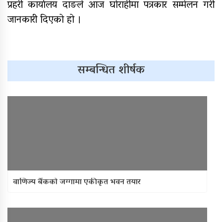
प्रहरी कार्यालय दाङले आज घोराहीमा पत्रकार सम्मेलन गरी
राष्ट्रपति रनिङ शिल्डको जिल्ला स्तरीय
प्रतियोगिता सुरु
जानकारी दिएको हो ।
गर्भवतीको हेलिकप्टरबाट उद्धार
आर्थिक गणनाकाे लागि खटिए गणक
सम्बन्धित शीर्षक
आजदेखि देशभर आर्थिक गणना सुरु हुँदै
एम्बुलेन्स दुर्घटना : दुईको मृत्यु,दुई
घाइते
वाणिज्य बैंकको जग्गामा एकीकृत भवन तयार
सामुदायिक विद्यालयलाई
फुटबल हस्तान्तरण