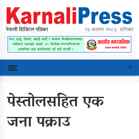
Skip
to
content
karnalipress
Online News Portal
नेपाली डिजिटल पत्रिका
२३ श्रावण २०८३, शनिबार
Trending Now
पेस्तोलसहित एक
महावै गाउँपालिकाको प्रशासकीय भवन
शिलान्यास
जना पक्राउ