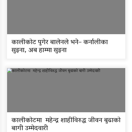
कालीकोट पुगेर बालेनले भने– कर्नालीका
सुइना, अब हाम्मा सुइना
कालीकोटमा महेन्द्र शाहीविरुद्ध जीवन बुढाको
बागी उम्मेदवारी