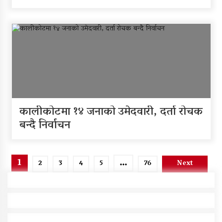
कालीकोटमा १४ जनाको उमेदवारी, दर्ता रोचक
बन्दै निर्वाचन
Posts
1
…
2
3
4
5
76
Next
pagination