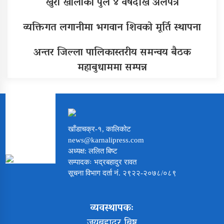
खुर्रा खोलाको पुल ४ वर्षदेखि अलपत्र
व्यक्तिगत लगानीमा भगवान शिवको मूर्ति स्थापना
अन्तर जिल्ला पालिकास्तरीय समन्वय बैठक
महाबुधाममा सम्पन्न
खाँडाचक्र-१, कालिकोट
news@karnalipress.com
अध्यक्ष: ललित बिष्ट
सम्पादकः भद्रबहादुर रावत
सूचना विभाग दर्ता नं. २९२२-२०७८/०८९
व्यवस्थापकः
जयबहादुर बिष्ट