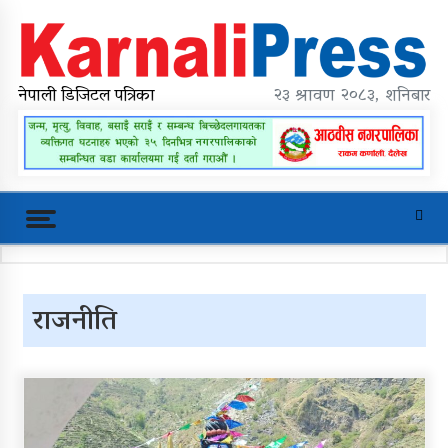
Skip
to
content
karnalipress
Online News Portal
नेपाली डिजिटल पत्रिका
२३ श्रावण २०८३, शनिबार
Trending Now
राजनीति
महावै गाउँपालिकाको प्रशासकीय
भवन शिलान्यास