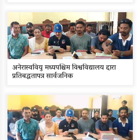
यौनिक तथा लैङ्गिक अल्पसंख्यक
बालबालिका तथा समुदायका
मुद्दाका विषयमा शिक्षकहरुलाई
तालिम
राष्ट्रपति रनिङ शिल्डको जिल्ला
स्तरीय प्रतियोगिता सुरु
अनेरास्ववियु मध्यपश्चिम विश्वविद्यालय द्दारा
प्रतिबद्धतापत्र सार्वजनिक
गर्भवतीको हेलिकप्टरबाट उद्धार
आर्थिक गणनाकाे लागि खटिए
गणक