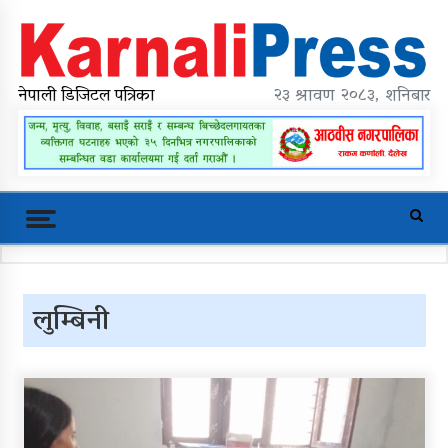
Skip
to
content
karnalipress
Online News Portal
नेपाली डिजिटल पत्रिका
२३ श्रावण २०८३, शनिबार
Trending Now
लुम्बिनी
महावै गाउँपालिकाको प्रशासकीय
भवन शिलान्यास