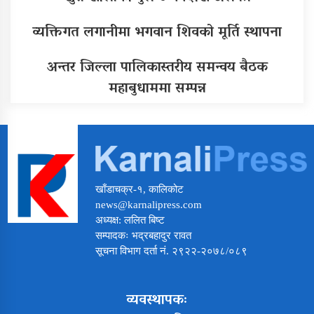
व्यक्तिगत लगानीमा भगवान शिवको मूर्ति स्थापना
अन्तर जिल्ला पालिकास्तरीय समन्वय बैठक
महाबुधाममा सम्पन्न
खाँडाचक्र-१, कालिकोट
news@karnalipress.com
अध्यक्ष: ललित बिष्ट
सम्पादकः भद्रबहादुर रावत
सूचना विभाग दर्ता नं. २९२२-२०७८/०८९
व्यवस्थापकः