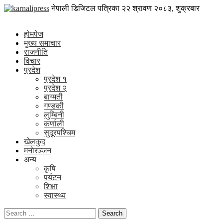
Skip
karnalipress
नेपाली डिजिटल पत्रिका
२२ श्रावण २०८३, शुक्रबार
to
Online News Portal
content
होमपेज
मुख्य समाचार
राजनीति
विचार
प्रदेश
प्रदेश १
प्रदेश २
बाग्मती
गण्डकी
लुम्बिनी
कर्णाली
सुदूरपश्चिम
खेलकुद
मनाेरञ्जन
अन्य
कृषि
पर्यटन
शिक्षा
स्वास्थ्य
Search
for: