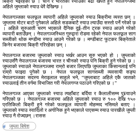
बिक्री भइरहेको छ । चीन र भारतको स्याउको बढी खपत हुने नेपालगन्जमा
अहिले जुम्लाको स्याउ धेरै देखिन्छ ।
नेपालगञ्जका फलफूल व्यापारी अहिले जुम्लाको स्याउ बिक्रीमा व्यस्त छन् ।
जुम्लामा मोटर बाटो पुगेकाले अहिले सडकबाटै स्याउ ल्याउँदा सस्तो पर्ने गरेको छ
। अहिले सुरुआती चरण भएकाले दैनिक दुई–तीन ट्रक स्याउ आउने गरेको
व्यापारी बताउँछन् । नेपालगञ्जस्थित गुरुद्वारा रोडमा रहेको नेपाल फलफूल साग
सब्जीको थोक मण्डीमा स्याउ आउने गरेको छ । मण्डीबाट फुटकर बिक्रेताले
किनेर बजारमा बिक्री गरिरहेका छन् ।
नेपालगञ्ज बजारमा जुम्लाको स्याउ भर्खर आउन सुरु भएको हो । जुम्लाको
स्याउसँगै नेपालगञ्ज बजारमा भारत र चीनको स्याउ पनि बिक्री हुने गरेको छ ।
जुम्लाको स्याउले नेपालगञ्जमा राम्रो बजार लिएपछि जुम्लाका किसानलाई पनि
राम्रो फाइदा पुगेको छ । नेपाल फलफूल सागसब्जी व्यवसायी सङ्घ
नेपालगञ्जका सदस्य मेराइलाल साहुले भने, “जुम्लाबाट अहिले एकै जातको
स्याउलाई तीन वर्गमा विभाजित गरी नेपालगन्ज पठाउने गरिएको छ ।”
नेपालगञ्ज आएका जुम्लाको स्याउ त्यहाँबाट बर्दिया र कैलालीसम्म पु¥याउने
गरिएको छ । नेपालगञ्ज बजारमा अहिले जुम्लाको स्याउ रु १०० देखि १५०
प्रतिकिलो बिक्री हुने गरेको फलफूल व्यापारी मोहम्मद नसिमले बताए ।
जुम्लाको स्याउ स्वादिलो र अर्गानिक हुने भएकाले पाएसम्म स्याउ पारखीले जुम्ली
स्याउ नै रोज्दछन् ।रासस
जुम्ला बिषेश