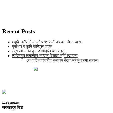
Recent Posts
महावै गाउँपालिकाको प्रशासकीय भवन शिलान्यास
पूर्वाधार र कृषि केन्द्रित बजेट
खुर्रा खोलाको पुल ४ वर्षदेखि अलपत्र
व्यक्तिगत लगानीमा भगवान शिवको मूर्ति स्थापना
अन्तर जिल्ला पालिकास्तरीय समन्वय बैठक महाबुधाममा सम्पन्न
खाँडाचक्र-१, कालिकोट
news@karnalipress.com
अध्यक्ष: ललित बिष्ट
सम्पादकः भद्रबहादुर रावत
सूचना विभाग दर्ता नं. २९२२-२०७८/०८९
व्यवस्थापकः
जयबहादुर बिष्ट