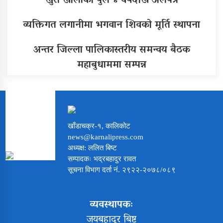
खुर्रा खोलाको पुल ४ वर्षदेखि अलपत्र
व्यक्तिगत लगानीमा भगवान शिवको मूर्ति स्थापना
अन्तर जिल्ला पालिकास्तरीय समन्वय बैठक
महाबुधाममा सम्पन्न
खाँडाचक्र-१, कालिकोट
news@karnalipress.com
अध्यक्ष: ललित बिष्ट
सम्पादकः भद्रबहादुर रावत
सूचना विभाग दर्ता नं. २९२२-२०७८/०८९
व्यवस्थापकः
जयबहादुर बिष्ट