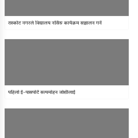
रास्कोट नगरले विद्यालय नर्सिङ कार्यक्रम सञ्चालन गर्ने
पहिलाे ई–पासपाेर्ट सत्यमाेहन जाेशीलाई