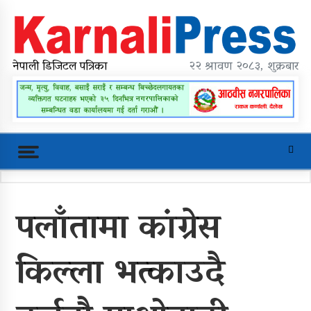
Skip
to
content
karnalipress
Online News Portal
नेपाली डिजिटल पत्रिका
२२ श्रावण २०८३, शुक्रबार
Trending Now
पलाँतामा कांग्रेस
महावै गाउँपालिकाको प्रशासकीय भवन
शिलान्यास
किल्ला भत्काउदै