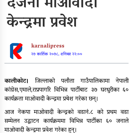
दर्जनौ माओवादी
पूर्वाधार र कृषि केन्द्रित बजेट
केन्द्रमा प्रवेश
खुर्रा खोलाको पुल ४ वर्षदेखि अलपत्र
karnalipress
२७ कार्तिक २०७८, शनिबार २२:००
व्यक्तिगत लगानीमा भगवान शिवको मूर्ति
स्थापना
कालीकाेट।
जिल्लाकाे पलाँता गाउँपालिकामा नेपाली
कांग्रेस,एमाले,राप्रपागरि विभिन्न पार्टीबाट ३७ घरधुरीका ६०
कार्यक्रता माओवादी केन्द्रमा प्रबेश गरेका छन्।
अन्तर जिल्ला पालिकास्तरीय समन्वय
बैठक महाबुधाममा सम्पन्न
आज नेकपा माओवादी केन्द्रको वडानं.८ को प्रथम वडा
सम्मेलन उद्घाटन कार्यक्रममा विभिन्न पार्टीका ६० जनाले
यौनिक तथा लैङ्गिक अल्पसंख्यक
माओवादी केन्द्रमा प्रवेश गरेका हुन्।
बालबालिका तथा समुदायका मुद्दाका