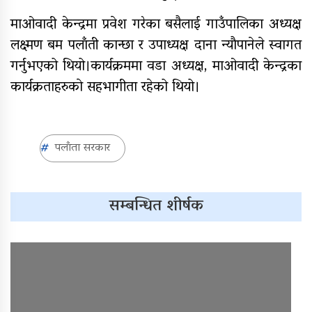
विषयमा शिक्षकहरुलाई तालिम
माओवादी केन्द्रमा प्रवेश गरेका बसैलाई गाउँपालिका अध्यक्ष
राष्ट्रपति रनिङ शिल्डको जिल्ला स्तरीय
लक्ष्मण बम पलाँती कान्छा र उपाध्यक्ष दाना न्याैपानेले स्वागत
प्रतियोगिता सुरु
गर्नुभएको थियो।कार्यक्रममा वडा अध्यक्ष, माओवादी केन्द्रका
कार्यक्रताहरुकाे सहभागीता रहेको थियो।
गर्भवतीको हेलिकप्टरबाट उद्धार
आर्थिक गणनाकाे लागि खटिए गणक
आजदेखि देशभर आर्थिक गणना सुरु हुँदै
पलाँता सरकार
एम्बुलेन्स दुर्घटना : दुईको मृत्यु,दुई
घाइते
सम्बन्धित शीर्षक
सामुदायिक विद्यालयलाई
फुटबल हस्तान्तरण