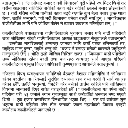
बताउनुभयो । “लालीघाट बजार र नदी किनारको दूरी पहिले २५ मिटर थियो तर
नदीमा आइतबार रातिदेखि पानीको बहाव बढेर नदीको छालले बजार छोइसकेको
छ । यही गतिमा नदीमा पानीको बहाव बढ्दै गएपछि कुन बेला बजार डुब्छ थाहा
छैन”, उहाँले भन्नुभयो, “यी नदी किनारमा बनेका बस्ती नयाँ हुन् । नागरिकहरू
रोजीरोटीका लागि पनि जोखिम मोलेर नै व्यापार व्यवसाय गरिरहेका छन् ।”
कालीकोटको पचालझरना गाउँपालिकाको भुराबगर बजार पनि बाढी पहिरोको
उच्च जोखिममा रहेको गाउँपालिकाका अध्यक्ष खड्कराज सेजुवालले बताउनुभयो
। “बस्तीका नागरिकलाई अन्यन्त्र जानका लागि कयौँ पटक भनिसक्यौँ तर,
उहाँहरू मान्नु हुन्न”, उहाँले भन्नुभयो, “बजार नै बनाएर बसेको कारणले उहाँहरुले
मान्नुभएको छैन् । भोलि ठूलो जोखिम निम्तिन सक्छ ।”जिल्लामा बाढी पहिरोको
उच्च जोखिममा रहेका बस्ती तथा बजारहरु अन्यन्त्र सार्न आग्रह गरिएको
कालीकोटका प्रमुख जिल्ला अधिकारी कृष्णप्रसाद आचार्यले बताउनुभयो ।
“जिल्ला विपद् व्यवस्थापन समितिको बैठकले वैशाख महिनादेखि नै जोखिममा
रहेका बस्तीका नागरिकलाई सुरक्षित स्थानमा रहन तथा बस्ती नै सार्न आग्रह
गरेका छौँ”, उहाँले भन्नुभयो, “अटेरी गरेर बसेको ठाउँमा अहिले पनि जोखिमका
विषयमा जानकारी दिएर सचेत गराइरहेको छौँ ।” कालीकोटमा गत वर्षमा बाढी
पहिरोमा परी ५३ जनाले ज्यान गुमाउनुका साथै करोडौँको धनमाल नष्ट भएको
थियो । एक हजार घरपरिवार विस्थापित भएका थिए । यस वर्ष वर्षायाम शुरु
भएयता बाढी पहिरोमा परेर तीन जनाको ज्यान गइसकेको जिल्ला प्रहरी
कार्यालय कालीकोटले जनाएको छ ।