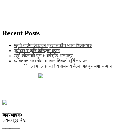
Recent Posts
महावै गाउँपालिकाको प्रशासकीय भवन शिलान्यास
पूर्वाधार र कृषि केन्द्रित बजेट
खुर्रा खोलाको पुल ४ वर्षदेखि अलपत्र
व्यक्तिगत लगानीमा भगवान शिवको मूर्ति स्थापना
अन्तर जिल्ला पालिकास्तरीय समन्वय बैठक महाबुधाममा सम्पन्न
खाँडाचक्र-१, कालिकोट
news@karnalipress.com
अध्यक्ष: ललित बिष्ट
सम्पादकः भद्रबहादुर रावत
सूचना विभाग दर्ता नं. २९२२-२०७८/०८९
व्यवस्थापकः
जयबहादुर बिष्ट