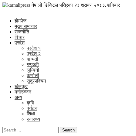
Skip
karnalipress
नेपाली डिजिटल पत्रिका
२३ श्रावण २०८३, शनिबार
to
Online News Portal
content
होमपेज
मुख्य समाचार
राजनीति
विचार
प्रदेश
प्रदेश १
प्रदेश २
बाग्मती
गण्डकी
लुम्बिनी
कर्णाली
सुदूरपश्चिम
खेलकुद
मनाेरञ्जन
अन्य
कृषि
पर्यटन
शिक्षा
स्वास्थ्य
Search
for: