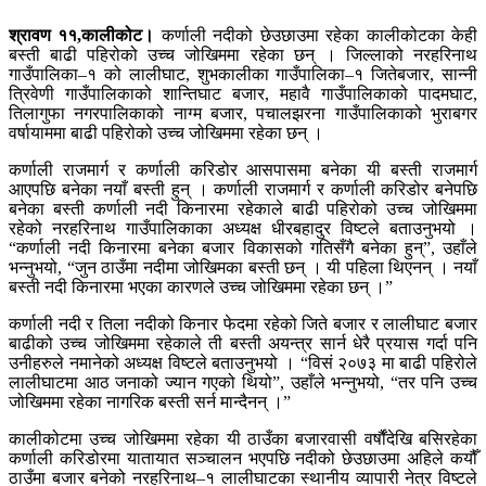
श्रावण ११,कालीकोट।
कर्णाली नदीको छेउछाउमा रहेका कालीकोटका केही
बस्ती बाढी पहिरोको उच्च जोखिममा रहेका छन् । जिल्लाको नरहरिनाथ
गाउँपालिका–१ को लालीघाट, शुभकालीका गाउँपालिका–१ जितेबजार, सान्नी
त्रिवेणी गाउँपालिकाको शान्तिघाट बजार, महावै गाउँपालिकाको पादमघाट,
तिलागुफा नगरपालिकाको नाग्म बजार, पचालझरना गाउँपालिकाको भुराबगर
वर्षायाममा बाढी पहिरोको उच्च जोखिममा रहेका छन् ।
कर्णाली राजमार्ग र कर्णाली करिडोर आसपासमा बनेका यी बस्ती राजमार्ग
आएपछि बनेका नयाँ बस्ती हुन् । कर्णाली राजमार्ग र कर्णाली करिडोर बनेपछि
बनेका बस्ती कर्णाली नदी किनारमा रहेकाले बाढी पहिरोको उच्च जोखिममा
रहेको नरहरिनाथ गाउँपालिकाका अध्यक्ष धीरबहादुर विष्टले बताउनुभयो ।
“कर्णाली नदी किनारमा बनेका बजार विकासको गतिसँगै बनेका हुन्”, उहाँले
भन्नुभयो, “जुन ठाउँमा नदीमा जोखिमका बस्ती छन् । यी पहिला थिएनन् । नयाँ
बस्ती नदी किनारमा भएका कारणले उच्च जोखिममा रहेका छन् ।”
कर्णाली नदी र तिला नदीको किनार फेदमा रहेको जिते बजार र लालीघाट बजार
बाढीको उच्च जोखिममा रहेकाले ती बस्ती अयन्त्र सार्न धेरै प्रयास गर्दा पनि
उनीहरुले नमानेको अध्यक्ष विष्टले बताउनुभयो । “विसं २०७३ मा बाढी पहिरोले
लालीघाटमा आठ जनाको ज्यान गएको थियो”, उहाँले भन्नुभयो, “तर पनि उच्च
जोखिममा रहेका नागरिक बस्ती सर्न मान्दैनन् ।”
कालीकोटमा उच्च जोखिममा रहेका यी ठाउँका बजारवासी वर्षौंदेखि बसिरहेका
कर्णाली करिडोरमा यातायात सञ्चालन भएपछि नदीको छेउछाउमा अहिले कयौँ
ठाउँमा बजार बनेको नरहरिनाथ–१ लालीघाटका स्थानीय व्यापारी नेत्र विष्टले