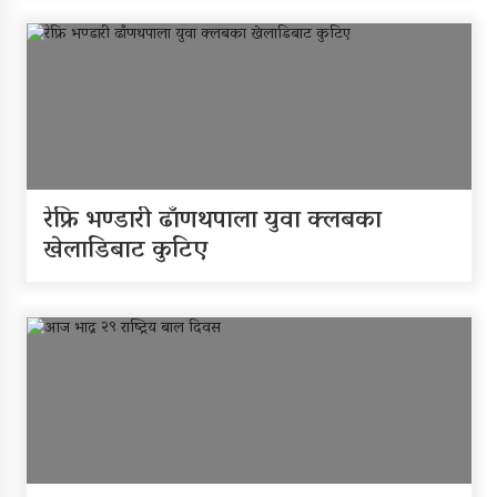
रेफ्रि भण्डारी ढाँणथपाला युवा क्लबका
खेलाडिबाट कुटिए