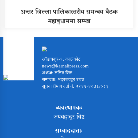
अन्तर जिल्ला पालिकास्तरीय समन्वय बैठक
महाबुधाममा सम्पन्न
खाँडाचक्र-१, कालिकोट
news@karnalipress.com
अध्यक्ष: ललित बिष्ट
सम्पादकः भद्रबहादुर रावत
सूचना विभाग दर्ता नं. २९२२-२०७८/०८९
व्यवस्थापकः
जयबहादुर बिष्ट
सम्वाददाताः