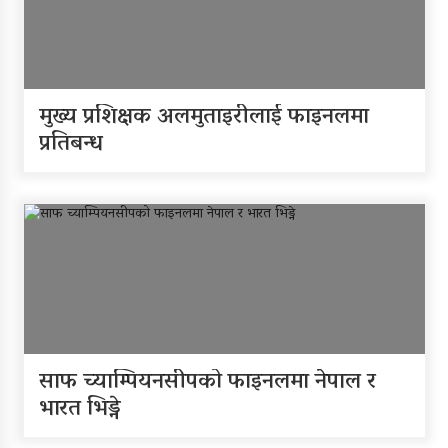
आजदेखि देशभर आर्थिक गणना
सुरु हुँदै
एम्बुलेन्स दुर्घटना : दुईको मृत्यु,दुई
मुख्य प्रशिक्षक अलमुताइरीलाई फाइनलमा
घाइते
प्रतिबन्ध
सामुदायिक विद्यालयलाई
फुटबल हस्तान्तरण
साफ च्याम्पियनसीपको फाइनलमा नेपाल र
भारत भिड्ने