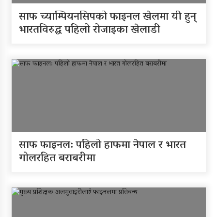
व्यक्तिगत लगानीमा भगवान
शिवको मूर्ति स्थापना
साफ च्याम्पियनसिपको फाइनल खेलमा यी हुन्
भारतविरुद्ध पहिलो रोजाइका खेलाडी
अन्तर जिल्ला पालिकास्तरीय
समन्वय बैठक महाबुधाममा सम्पन्न
यौनिक तथा लैङ्गिक अल्पसंख्यक
बालबालिका तथा समुदायका
मुद्दाका विषयमा शिक्षकहरुलाई
तालिम
राष्ट्रपति रनिङ शिल्डको जिल्ला
साफ फाइनल: पहिलो हाफमा नेपाल र भारत
स्तरीय प्रतियोगिता सुरु
गोलरहित बराबरीमा
गर्भवतीको हेलिकप्टरबाट उद्धार
आर्थिक गणनाकाे लागि खटिए
गणक