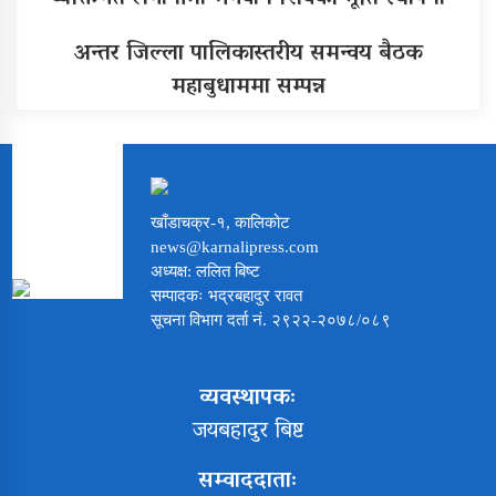
अन्तर जिल्ला पालिकास्तरीय समन्वय बैठक
महाबुधाममा सम्पन्न
खाँडाचक्र-१, कालिकोट
news@karnalipress.com
अध्यक्ष: ललित बिष्ट
सम्पादकः भद्रबहादुर रावत
सूचना विभाग दर्ता नं. २९२२-२०७८/०८९
व्यवस्थापकः
जयबहादुर बिष्ट
सम्वाददाताः