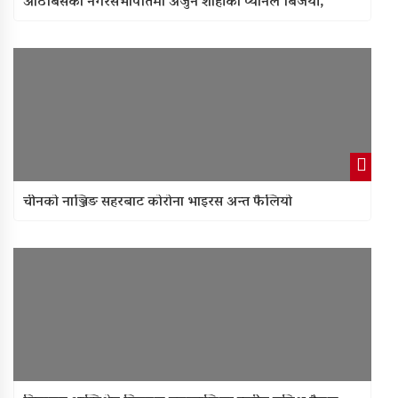
आठबिसको नगरसभापतिमा अर्जुन शाहीको प्यानल बिजयी,
चीनको नाञ्जिङ सहरबाट कोरोना भाइरस अन्त फैलियो