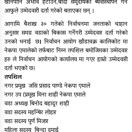
खानेपानि अभाव हटाउन,बादी समुदायको ब्यवास्थापन गर्न
यौनिक तथा लैङ्गिक अल्पसंख्यक
आफुले उम्मेदवारी दर्ता गरेको बताएका छन् ।
बालबालिका तथा समुदायका मुद्दाका
विषयमा शिक्षकहरुलाई तालिम
आगामि बैशाख ३० गतेको निर्वाचनमा जनताको चाहान
राष्ट्रपति रनिङ शिल्डको जिल्ला स्तरीय
अनुसार समग्र वडाको बिकास गर्नेगरी उम्मेदवार दर्ता गरेको
प्रतियोगिता सुरु
उनको भनाई छ
।
निर्वाचन आयोग खाँडाचक्र कालिकोट मा
नेकपा एमालेको तर्फबाट निम्न तपशिल बमोजिमका उम्मेदवार
गर्भवतीको हेलिकप्टरबाट उद्धार
हरु ले निर्वाचन आयोगको कार्यालय मा गएर हाम्रो उम्मेदवारी
आर्थिक गणनाकाे लागि खटिए गणक
दर्ता भएको छ।
तपशिल
आजदेखि देशभर आर्थिक गणना सुरु हुँदै
नगर प्रमुख जसि प्रसाद पाण्डे नेकपा एमाले
एम्बुलेन्स दुर्घटना : दुईको मृत्यु,दुई
नगर उप (प्रमुख मिना शाही नेकपा एमाले
घाइते
वडा अध्यक्ष बिनोद बहादुर शाही
सामुदायिक विद्यालयलाई
वडा सदस्य महन्बिर लोहार
फुटबल हस्तान्तरण
वडा सदस्य पुर्ण मिजार
महिला सदस्य बिन्दा दमाई