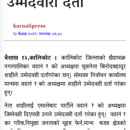
उम्मेदवारी दर्ता
पूर्वाधार र कृषि केन्द्रित बजेट
karnalipress
खुर्रा खोलाको पुल ४ वर्षदेखि अलपत्र
१३ बैशाख २०७९, मंगलवार ०७:४०
बैशाख १३,कालिकोट ।
कालिकोट जिल्लाको खँडाचक्र
नगरपालिका वडानं १ को अध्यक्षमा युवानेता बिनोदबहादुर
व्यक्तिगत लगानीमा भगवान शिवको मूर्ति
स्थापना
शाहीले उम्मेदवारी दर्तागरेका छन्। सोमवार निर्वाचन कार्यालय
मान्ममा वडानं १ को अध्यक्षमा शाहीले उम्मेदवारी दर्ता गरेका
हुन्।
अन्तर जिल्ला पालिकास्तरीय समन्वय
नेता शाहीलाई एमालेबाट पार्टीले वडानं १ को अध्यक्षमा
बैठक महाबुधाममा सम्पन्न
जिम्मेवारी दिएपछी उनले उम्मेदवारी दर्ता गरेका हुन्। वडानं १
का गरिब,निमुखा जनताको मुहार फेर्न,मान्म बजार क्षेत्रको