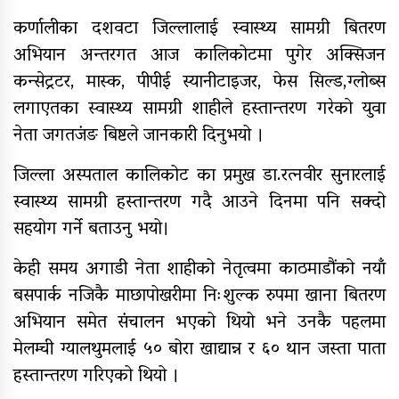
यौनिक तथा लैङ्गिक अल्पसंख्यक
कर्णालीका दशवटा जिल्लालाई स्वास्थ्य सामग्री बितरण
बालबालिका तथा समुदायका मुद्दाका
अभियान अन्तरगत आज कालिकोटमा पुगेर अक्सिजन
विषयमा शिक्षकहरुलाई तालिम
कन्सेट्रटर, मास्क, पीपीई स्यानीटाइजर, फेस सिल्ड,ग्लोब्स
राष्ट्रपति रनिङ शिल्डको जिल्ला स्तरीय
लगाएतका स्वास्थ्य सामग्री शाहीले हस्तान्तरण गरेकाे युवा
प्रतियोगिता सुरु
नेता जगतजंङ बिष्टले जानकारी दिनुभयो ।
जिल्ला अस्पताल कालिकोट का प्रमुख डा.रत्नवीर सुनारलाई
गर्भवतीको हेलिकप्टरबाट उद्धार
स्वास्थ्य सामग्री हस्तान्तरण गदै आउने दिनमा पनि सक्दो
सहयोग गर्ने बताउनु भयो।
केही समय अगाडी नेता शाहीको नेतृत्वमा काठमाडौंको नयाँ
बसपार्क नजिकै माछापोखरीमा निःशुल्क रुपमा खाना बितरण
आर्थिक गणनाकाे लागि खटिए गणक
अभियान समेत संचालन भएको थियो भने उनकै पहलमा
मेलम्ची ग्यालथुमलाई ५० बोरा खाद्यान्न र ६० थान जस्ता पाता
हस्तान्तरण गरिएको थियो ।
आजदेखि देशभर आर्थिक गणना सुरु हुँदै