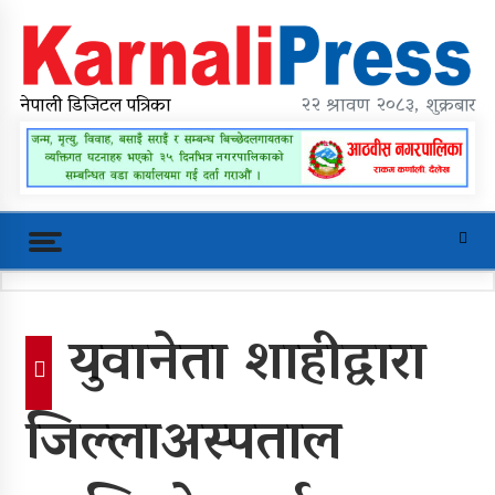
Skip
to
content
karnalipress
Online News Portal
नेपाली डिजिटल पत्रिका
२२ श्रावण २०८३, शुक्रबार
Trending Now
युवानेता शाहीद्वारा
महावै गाउँपालिकाको प्रशासकीय भवन
शिलान्यास
जिल्लाअस्पताल