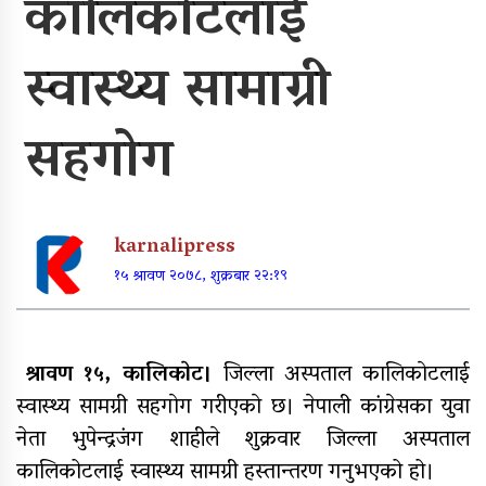
कालिकाेटलाई
पूर्वाधार र कृषि केन्द्रित बजेट
स्वास्थ्य सामाग्री
खुर्रा खोलाको पुल ४ वर्षदेखि अलपत्र
सहगाेग
karnalipress
व्यक्तिगत लगानीमा भगवान शिवको मूर्ति
स्थापना
१५ श्रावण २०७८, शुक्रबार २२:१९
श्रावण १५, कालिकाेट।
जिल्ला अस्पताल कालिकाेटलाई
अन्तर जिल्ला पालिकास्तरीय समन्वय
बैठक महाबुधाममा सम्पन्न
स्वास्थ्य सामग्री सहगाेग गरीएकाे छ। नेपाली कांग्रेसका युवा
नेता भुपेन्द्रजंग शाहीले शुक्रवार जिल्ला अस्पताल
कालिकोटलाई स्वास्थ्य सामग्री हस्तान्तरण गनुभएको हो।