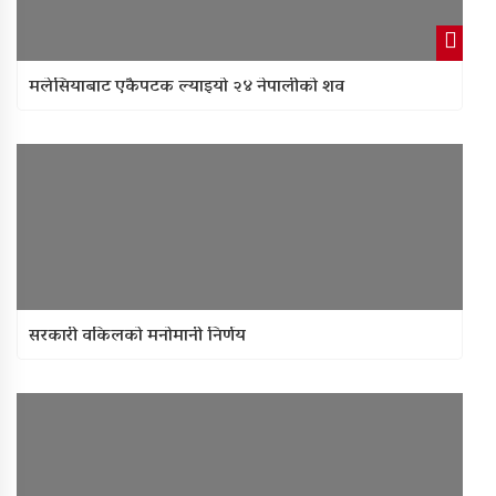
मलेसियाबाट एकैपटक ल्याइयो २४ नेपालीको शव
सरकारी वकिलको मनोमानी निर्णय