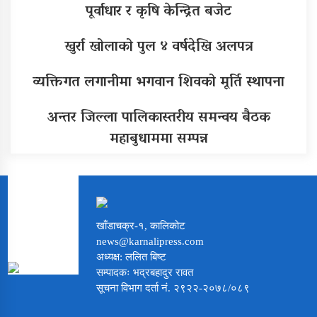
पूर्वाधार र कृषि केन्द्रित बजेट
खुर्रा खोलाको पुल ४ वर्षदेखि अलपत्र
व्यक्तिगत लगानीमा भगवान शिवको मूर्ति स्थापना
अन्तर जिल्ला पालिकास्तरीय समन्वय बैठक
महाबुधाममा सम्पन्न
खाँडाचक्र-१, कालिकोट
news@karnalipress.com
अध्यक्ष: ललित बिष्ट
सम्पादकः भद्रबहादुर रावत
सूचना विभाग दर्ता नं. २९२२-२०७८/०८९