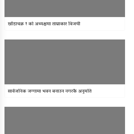
खाँडाचक्र १ काे अध्यक्षमा ताम्राकार विजयी
सार्वजनिक जग्गामा भवन बनाउन नगरकै अनुमति