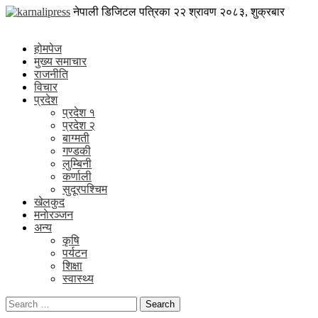
Skip
karnalipress
नेपाली डिजिटल पत्रिका
२२ श्रावण २०८३, शुक्रबार
to
Online News Portal
content
होमपेज
मुख्य समाचार
राजनीति
विचार
प्रदेश
प्रदेश १
प्रदेश २
बाग्मती
गण्डकी
लुम्बिनी
कर्णाली
सुदूरपश्चिम
खेलकुद
मनाेरञ्जन
अन्य
कृषि
पर्यटन
शिक्षा
स्वास्थ्य
Search
for: