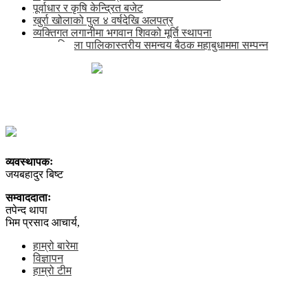
पूर्वाधार र कृषि केन्द्रित बजेट
खुर्रा खोलाको पुल ४ वर्षदेखि अलपत्र
व्यक्तिगत लगानीमा भगवान शिवको मूर्ति स्थापना
अन्तर जिल्ला पालिकास्तरीय समन्वय बैठक महाबुधाममा सम्पन्न
खाँडाचक्र-१, कालिकोट
news@karnalipress.com
अध्यक्ष: ललित बिष्ट
सम्पादकः भद्रबहादुर रावत
सूचना विभाग दर्ता नं. २९२२-२०७८/०८९
व्यवस्थापकः
जयबहादुर बिष्ट
सम्वाददाताः
तपेन्द थापा
भिम प्रसाद आचार्य,
हाम्रो बारेमा
विज्ञापन
हाम्रो टीम