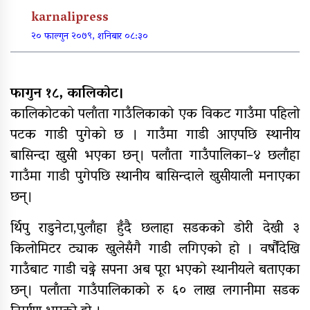
पूर्वाधार र कृषि केन्द्रित बजेट
karnalipress
२० फाल्गुन २०७९, शनिबार ०८:३०
खुर्रा खोलाको पुल ४ वर्षदेखि अलपत्र
फागुन १८, कालिकोट।
कालिकोटको पलाँता गाउँलिकाको एक विकट गाउँमा पहिलो
पटक गाडी पुगेको छ । गाउँमा गाडी आएपछि स्थानीय
बासिन्दा खुसी भएका छन्। पलाँता गाउँपालिका–४ छलाँहा
व्यक्तिगत लगानीमा भगवान शिवको मूर्ति
गाउँमा गाडी पुगेपछि स्थानीय बासिन्दाले खुसीयाली मनाएका
स्थापना
छन्।
अन्तर जिल्ला पालिकास्तरीय समन्वय
बैठक महाबुधाममा सम्पन्न
र्थिपु राडुनेटा,पुलाँहा हुँदै छलाहा सडकको डोरी देखी ३
किलोमिटर ट्याक खुलेसँगै गाडी लगिएको हो । वर्षौंदेखि
गाउँबाट गाडी चढ्ने सपना अब पूरा भएको स्थानीयले बताएका
यौनिक तथा लैङ्गिक अल्पसंख्यक
छन्। पलाँता गाउँपालिकाको रु ६० लाख लगानीमा सडक
बालबालिका तथा समुदायका मुद्दाका