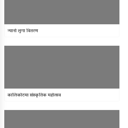
न्यानो लुगा वितरण
कालिकोटमा सांस्कृतिक महोत्सव