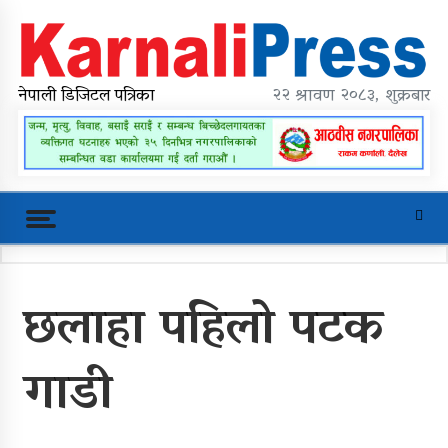
Skip
to
content
karnalipress
Online News Portal
नेपाली डिजिटल पत्रिका
२२ श्रावण २०८३, शुक्रबार
Trending Now
छलाहा पहिलो पटक
महावै गाउँपालिकाको प्रशासकीय भवन
शिलान्यास
गाडी