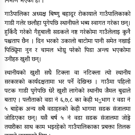
निर्माण भएको हो ।
विषयमा शिक्षकहरुलाई तालिम
गाउँपालिका अध्यक्ष बिष्णु बहादुर रोकायाले गाउँपालिकाको
राष्ट्रपति रनिङ शिल्डको जिल्ला स्तरीय
गाडी गलेर छलाँहा पुगेपछि स्थानीयले भब्य स्वागत गरेका छन्।
प्रतियोगिता सुरु
हुर्किदै गरेको गँहुबाली सडकले नष्ट गरेकोमा गाउँलेलाइ कुनै
पश्चताप छैन । दिन भरको उकालो बाटोमा पानी समेत नखाई
गर्भवतीको हेलिकप्टरबाट उद्धार
पिठ्यिुमा नुन र चामल भोग्नु परेको पिडा अन्त्य भएकोमा
उनीहरु खुशी छन्।
आर्थिक गणनाकाे लागि खटिए गणक
स्थानीयको खुशी सधै टिक्ला वा नटिक्ला त्यो स्थानीय
आजदेखि देशभर आर्थिक गणना सुरु हुँदै
सरकारको कार्यदक्षतामा भर पर्ने देखिन्छ । गाउँमा पहिलो
एम्बुलेन्स दुर्घटना : दुईको मृत्यु,दुई
पटक गाडी पुगेपछि धेरै खुशी लागेको स्थानीय जैमल बुढाले
घाइते
बताए । पलाँताको वडा नं ६,७,८ का केही भ–ुभाग र वडा नं
५ बाहेक अन्य सबै वडाहरुको केही भागमा सडक संजालमा
सामुदायिक विद्यालयलाई
फुटबल हस्तान्तरण
जोडिएका छन्। यसै बर्ष ५ नं वडा सडक संजालमा जोड्ने
तयारीका साथ काम भइरहेको गाउँपालिकाका प्रबक्ता तिलक