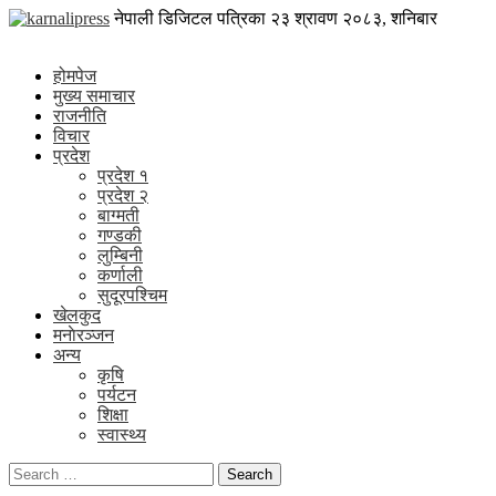
Skip
karnalipress
नेपाली डिजिटल पत्रिका
२३ श्रावण २०८३, शनिबार
to
Online News Portal
content
होमपेज
मुख्य समाचार
राजनीति
विचार
प्रदेश
प्रदेश १
प्रदेश २
बाग्मती
गण्डकी
लुम्बिनी
कर्णाली
सुदूरपश्चिम
खेलकुद
मनाेरञ्जन
अन्य
कृषि
पर्यटन
शिक्षा
स्वास्थ्य
Search
for: