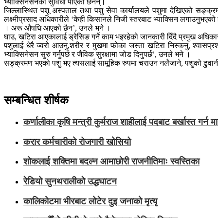
भ्याक्सिनेसनको सुविधा पाएका छैनन्।
जिल्लास्थित पशू अस्पताल तथा पशु सेवा कार्यालयले पशुमा देखिएको सङ्क्
लक्ष्मीप्रसाद अधिकारीले ‘केही किसानले निजी स्तरबाट भ्याक्सिन लगाउनुभएक
। अरू औषधि आएको छैन’, उनले भने ।
घाउ, खटिरा आएकालाई ड्रेसिङ गर्ने काम भइरहेको जानकारी दिँदै प्रमुख अधिक
पशुलाई धेरै ज्वरो आउनु,शरीर र मुखमा फोका जस्ता खटिरा निस्कनु, श्वासप
भ्याक्सिनेसन सुरु गर्नुपर्छ र जैविक सुरक्षामा जोड दिनुपर्छ’, उनले भने ।
सङ्क्रमण भएको पशु भए त्यसलाई सामूहिक रुपमा चराउन नलैजाने, पशुको ढुवानी 
सम्बन्धित शीर्षक
कर्णालीका कृषि मन्त्री कुर्मराज शाहीलाई पदबाट बर्खास्त गर्न म
करार कर्मचारीको रोजगारी खोसियो
शोकलाई शक्तिमा बदल्न आमाछोरी राजनीतिमाः स्वस्तिका
रेडियो सुनथरालीकाे उद्धघाटन
कालिकोटमा भीरबाट लोटेर दुइ जनाको मृत्यृ