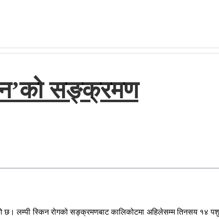
किन’को सङ्क्रमण
को छ। लम्पी स्किन रोगको सङ्क्रमणबाट कालिकोटमा अहिलेसम्म तिनसय १४ पशुक