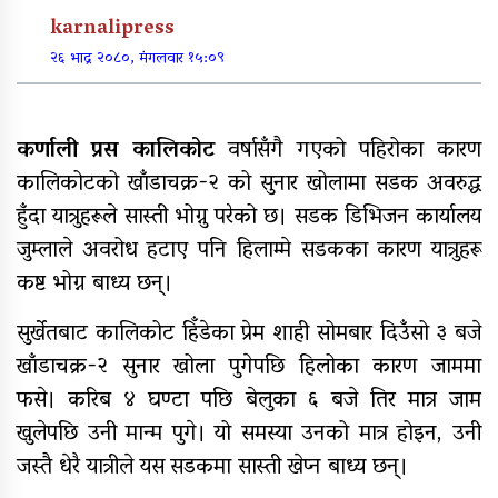
पूर्वाधार र कृषि केन्द्रित बजेट
karnalipress
२६ भाद्र २०८०, मंगलवार १५:०९
खुर्रा खोलाको पुल ४ वर्षदेखि अलपत्र
कर्णाली प्रस कालिकोट
वर्षासँगै गएको पहिरोका कारण
कालिकोटको खाँडाचक्र-२ को सुनार खोलामा सडक अवरुद्ध
हुँदा यात्रुहरूले सास्ती भोग्नु परेको छ। सडक डिभिजन कार्यालय
जुम्लाले अवरोध हटाए पनि हिलाम्मे सडकका कारण यात्रुहरू
व्यक्तिगत लगानीमा भगवान शिवको मूर्ति
कष्ट भोग्न बाध्य छन्।
स्थापना
सुर्खेतबाट कालिकोट हिँडेका प्रेम शाही सोमबार दिउँसो ३ बजे
खाँडाचक्र-२ सुनार खोला पुगेपछि हिलोका कारण जाममा
अन्तर जिल्ला पालिकास्तरीय समन्वय
फसे। करिब ४ घण्टा पछि बेलुका ६ बजे तिर मात्र जाम
बैठक महाबुधाममा सम्पन्न
खुलेपछि उनी मान्म पुगे। यो समस्या उनको मात्र होइन, उनी
जस्तै धेरै यात्रीले यस सडकमा सास्ती खेप्न बाध्य छन्।