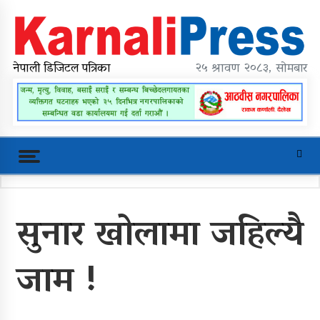
Skip
to
content
karnalipress
Online News Portal
नेपाली डिजिटल पत्रिका
२५ श्रावण २०८३, सोमबार
Trending Now
सुनार खोलामा जहिल्यै
महावै गाउँपालिकाको प्रशासकीय भवन
शिलान्यास
जाम !