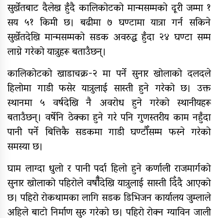
सुर्खेतबाट दैलेख हुँदै कालिकोटको मान्मसम्मको दूरी जम्मा १
यौनिक तथा लैङ्गिक अल्पसंख्यक
बालबालिका तथा समुदायका मुद्दाका
सय ५१ किमी छ। बढीमा ७ घण्टामा यात्रा गर्न सकिने
विषयमा शिक्षकहरुलाई तालिम
सुर्खेतदेखि मान्मसम्मको सडक अवरुद्ध हुँदा २४ घण्टा सम्म
लाग्ने गरेको यात्रुहरू बताउँछन्।
राष्ट्रपति रनिङ शिल्डको जिल्ला स्तरीय
प्रतियोगिता सुरु
कालिकोटको खाडाचक्र-२ मा पर्ने सुनार खोलाको दलदले
गर्भवतीको हेलिकप्टरबाट उद्धार
हिलोमा गाडी फसेर यात्रुलाई सास्ती हुने गरेको छ। उक्त
स्थानमा ५ वर्षदेखि नै अवरोध हुने गरेको स्थानीयहरू
आर्थिक गणनाकाे लागि खटिए गणक
बताउँछन्। वर्षेनि ठेक्का हुने गरे पनि गुणस्तरीय काम नहुँदा
आजदेखि देशभर आर्थिक गणना सुरु हुँदै
पानी पर्ने बित्तिकै सडकमा गाडी घण्टौँसम्म फस्ने गरेको
समस्या छ।
एम्बुलेन्स दुर्घटना : दुईको मृत्यु,दुई
घाइते
घाम लाग्दा धुलो र पानी पर्दा हिलो हुने कर्णाली राजमार्गको
सामुदायिक विद्यालयलाई
सुनार खोलाको पहिरोले वर्षौँदेखि यात्रुलाई सास्ती दिँदै आएको
फुटबल हस्तान्तरण
छ। पहिरो रोकथामका लागि सडक डिभिजन कार्यालय जुम्लाले
अहिले बाटो निर्माण सुरु गरेको छ। पहिरो रोक्न ग्याविन जाली