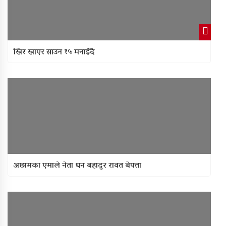
खिर खाएर साउन १५ मनाइँदै
अछामका एमाले नेता धन बहादुर रावत बेपत्ता