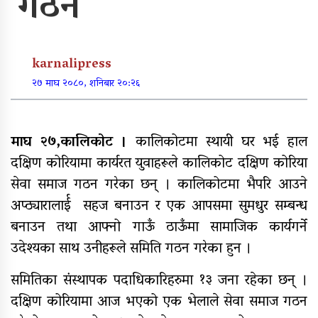
गठन
पूर्वाधार र कृषि केन्द्रित बजेट
karnalipress
खुर्रा खोलाको पुल ४ वर्षदेखि अलपत्र
२७ माघ २०८०, शनिबार २०:२६
माघ २७,कालिकोट ।
कालिकोटमा स्थायी घर भई हाल
दक्षिण कोरियामा कार्यरत युवाहरूले कालिकोट दक्षिण कोरिया
व्यक्तिगत लगानीमा भगवान शिवको मूर्ति
स्थापना
सेवा समाज गठन गरेका छन् । कालिकोटमा भैपरि आउने
अप्ठ्यारालार्ई सहज बनाउन र एक आपसमा सुमधुर सम्बन्ध
बनाउन तथा आफ्नो गाऊँ ठाऊँमा सामाजिक कार्यगर्ने
उदेश्यका साथ उनीहरूले समिति गठन गरेका हुन ।
अन्तर जिल्ला पालिकास्तरीय समन्वय
बैठक महाबुधाममा सम्पन्न
समितिका संस्थापक पदाधिकारिहरुमा १३ जना रहेका छन् ।
दक्षिण कोरियामा आज भएको एक भेलाले सेवा समाज गठन