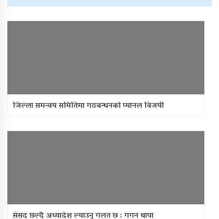
जिल्ला समन्वय समितिमा गठबन्धनको प्यानल विजयी
संसद छल्दै अध्यादेश ल्याउनु गलत छ : गगन थापा