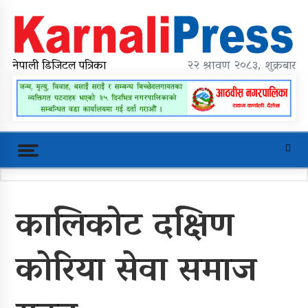
Skip
to
content
karnalipress
Online News Portal
नेपाली डिजिटल पत्रिका
२२ श्रावण २०८३, शुक्रबार
Trending Now
कालिकोट दक्षिण
महावै गाउँपालिकाको प्रशासकीय भवन
शिलान्यास
कोरिया सेवा समाज