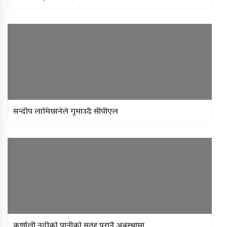
सन्दीप लामिछानेले गुमाउदै सीपीएल
कर्णाली नदीको पानीको सतह पुरानै अबस्थामा