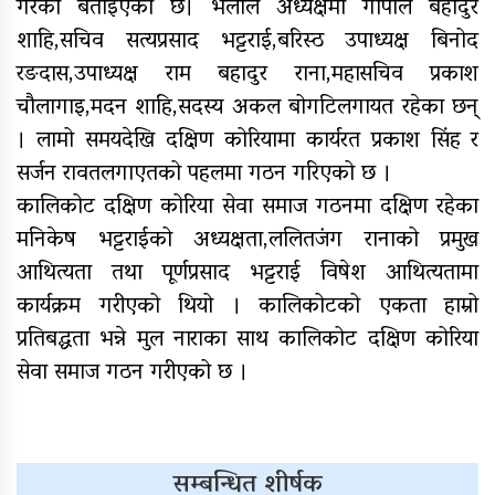
गरेको बताइएको छ। भेलाले अध्यक्षमा गोपाल बहादुर
यौनिक तथा लैङ्गिक अल्पसंख्यक
शाहि,सचिव सत्यप्रसाद भट्टराई,बरिस्ठ उपाध्यक्ष बिनोद
बालबालिका तथा समुदायका मुद्दाका
विषयमा शिक्षकहरुलाई तालिम
रङदास,उपाध्यक्ष राम बहादुर राना,महासचिव प्रकाश
चौलागाइ,मदन शाहि,सदस्य अकल बोगटिलगायत रहेका छन्
राष्ट्रपति रनिङ शिल्डको जिल्ला स्तरीय
। लामो समयदेखि दक्षिण कोरियामा कार्यरत प्रकाश सिंह र
प्रतियोगिता सुरु
सर्जन रावतलगाएतको पहलमा गठन गरिएको छ ।
गर्भवतीको हेलिकप्टरबाट उद्धार
कालिकोट दक्षिण कोरिया सेवा समाज गठनमा दक्षिण रहेका
मनिकेष भट्टराईको अध्यक्षता,ललितजंग रानाको प्रमुख
आर्थिक गणनाकाे लागि खटिए गणक
आथित्यता तथा पूर्णप्रसाद भट्टराई विषेश आथित्यतामा
आजदेखि देशभर आर्थिक गणना सुरु हुँदै
कार्यक्रम गरीएको थियो । कालिकोटको एकता हाम्रो
प्रतिबद्धता भन्ने मुल नाराका साथ कालिकोट दक्षिण कोरिया
एम्बुलेन्स दुर्घटना : दुईको मृत्यु,दुई
घाइते
सेवा समाज गठन गरीएको छ ।
सामुदायिक विद्यालयलाई
फुटबल हस्तान्तरण
सम्बन्धित शीर्षक