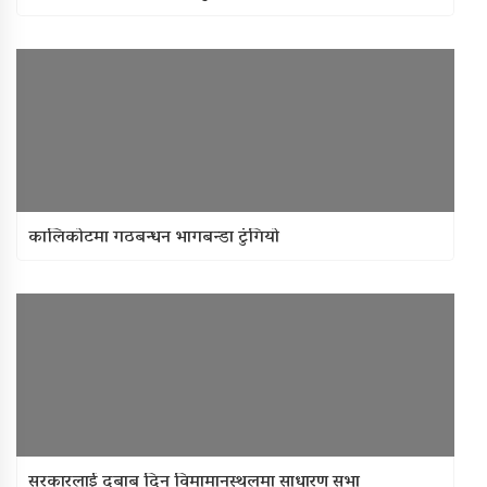
कालिकोटमा गठबन्धन भागबन्डा टुंगियो
सरकारलाई दबाब दिन विमामानस्थलमा साधारण सभा