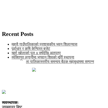
Recent Posts
महावै गाउँपालिकाको प्रशासकीय भवन शिलान्यास
पूर्वाधार र कृषि केन्द्रित बजेट
खुर्रा खोलाको पुल ४ वर्षदेखि अलपत्र
व्यक्तिगत लगानीमा भगवान शिवको मूर्ति स्थापना
अन्तर जिल्ला पालिकास्तरीय समन्वय बैठक महाबुधाममा सम्पन्न
खाँडाचक्र-१, कालिकोट
news@karnalipress.com
अध्यक्ष: ललित बिष्ट
सम्पादकः भद्रबहादुर रावत
सूचना विभाग दर्ता नं. २९२२-२०७८/०८९
व्यवस्थापकः
जयबहादुर बिष्ट