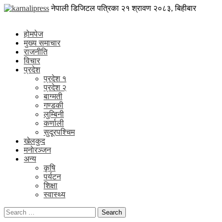
Skip
karnalipress
नेपाली डिजिटल पत्रिका
२१ श्रावण २०८३, बिहीबार
to
Online News Portal
content
होमपेज
मुख्य समाचार
राजनीति
विचार
प्रदेश
प्रदेश १
प्रदेश २
बाग्मती
गण्डकी
लुम्बिनी
कर्णाली
सुदूरपश्चिम
खेलकुद
मनाेरञ्जन
अन्य
कृषि
पर्यटन
शिक्षा
स्वास्थ्य
Search
for: