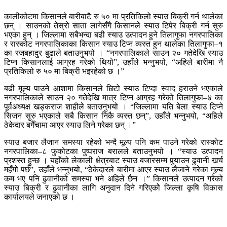
कालीकोटमा किसानले बारीबाटै रु ५० मा प्रतिकिलो स्याउ बिक्री गर्न थालेका
छन् । साउनको तेस्रो साता लागेसँगै किसानले स्याउ टिपेर बिक्री गर्न सुरु
भएका हुन् । जिल्लामा सबैभन्दा बढी स्याउ उत्पादन हुने तिलागुफा नगरपालिका
र रास्कोट नगरपालिकाका किसान स्याउ टिप्न व्यस्त हुन थालेका तिलागुफा–१
का रजबहादुर बुढाले बताउनुभयो । “नगरपालिकाले साउन २० गतेदेखि स्याउ
टिप्न किसानलाई आग्रह गरेको थियो”, उहाँले भन्नुभयो, “अहिले बारीमा नै
प्रतिकिलो रु ५० मा बिक्री भइरहेको छ ।”
बढी मूल्य पाउने आशामा किसानले छिटो स्याउ टिप्दा स्वाद हराउने भएकाले
नगरपालिकाले साउन २० गतेदेखि मात्र टिप्न आग्रह गरेको तिलागुफा–४ का
पूर्वअध्यक्ष खड्कराज शाहीले बताउनुभयो । “जिल्लामा यति बेला स्याउ टिप्ने
सिजन सुरु भएकाले सबै किसान निकै व्यस्त छन्”, उहाँले भन्नुभयो, “अहिले
ठेकेदार बगैँचामा आएर स्याउ लिने गरेका छन् ।”
स्याउ बजार लैजान समस्या रहेको भन्दै मूल्य पनि कम पाउने गरेको रास्कोट
नगरपालिका–८ फुकोटका पुष्पराज बरालले बताउनुभयो । “स्याउ उत्पादन
प्रशस्त हुन्छ । यहाँको लेकाली क्षेत्रबाट स्याउ बजारसम्म पुर्‍याउन ढुवानी खर्च
महँगो पर्छ”, उहाँले भन्नुभयो, “ठेकेदारले बारीमा आएर स्याउ लैजाने गरेका मूल्य
कम भए पनि ढुवानीको समस्या भने अहिले छैन ।” किसानले उत्पादन गरेको
स्याउ बिक्री र ढुवानीका लागि अनुदान दिने गरिएकोे जिल्ला कृषि विकास
कार्यालयले जनाएको छ ।