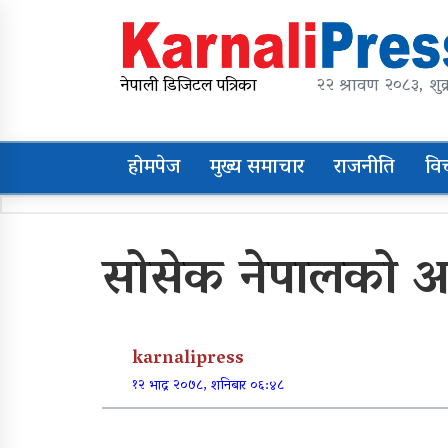
Skip
to
content
karnalipress
Online News Portal
नेपाली डिजिटल पत्रिका
२२ श्रावण २०८३, शुक्
होमपेज
मुख्य समाचार
राजनीति
वि
Trending Now
सोसेक नेपालको अध
महावै गाउँपालिकाको
प्रशासकीय भवन शिलान्यास
karnalipress
व्यक्तिगत लगानीमा भगवान
१२ भाद्र २०७८, शनिबार ०६:४८
शिवको मूर्ति स्थापना