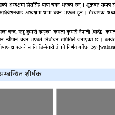
ेखको अध्यक्षमा हीरासिंह थापा चयन भएका छन् । शुक्रवार सम्पन्न
धिवेशनबाट अध्यक्षमा थापा चयन भएका हुन् । संस्थापक अध्यक
गर्भवतीको हेलिकप्टरबाट उद्धार
रु
ा चन्द, मञ्जु कुमारी खड्का, कमला कुमारी नेपाली (बादी), कमल
एम्बुलेन्स दुर्घटना : दुईको
र सुजन न्यौपाने चयन भएको निर्वाचन समितिले जनाएको छ । कार्
मृत्यु,दुई घाइते
ाध्यक्ष पदको लागि जिम्मेवारी तोक्ने निर्णय गर्नेछ ।by-jwala
सम्बन्धित शीर्षक