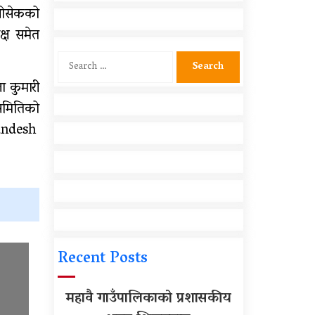
शिक्षकहरुलाई तालिम
 सोसेकको
्ष समेत
आर्थिक गणनाकाे लागि खटिए
गणक
Search
for:
ा कुमारी
सामुदायिक विद्यालयलाई
यसमितिको
फुटबल हस्तान्तरण
sandesh
Recent Posts
महावै गाउँपालिकाको प्रशासकीय