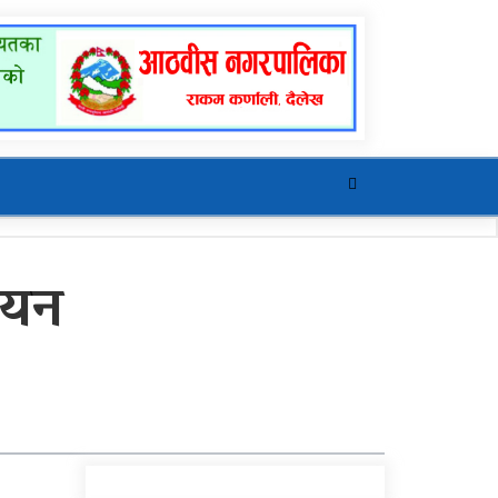
चयन
खुर्रा खोलाको पुल ४ वर्षदेखि
अलपत्र
यौनिक तथा लैङ्गिक
अल्पसंख्यक बालबालिका तथा
समुदायका मुद्दाका विषयमा