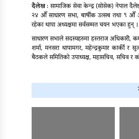
दैलेख
: सामाजिक सेवा केन्द्र (सोसेक) नेपाल दैल
२४ औँ साधारण सभा, बार्षीक उत्सब तथा ९ औँ अ
राष्ट्रपति रनिङ शिल्डको
जिल्ला स्तरीय प्रतियोगिता सु
रहेका थापा अध्यक्षमा सर्वसम्मत चयन भएका हुन् ।
साधारण सभाले सदस्यहरुमा हस्तराज अधिकारी, कमल
आजदेखि देशभर आर्थिक
शर्मा, मनसरा थापामगर, महेन्द्रकुमार कार्की 
गणना सुरु हुँदै
बैठकले समितिको उपाध्यक्ष, महासचिव, सचिव र कोष