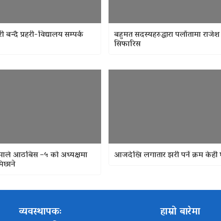
ी बन्दै प्रहरी-विद्यालय सम्पर्क
बहुमत सदस्यहरुद्धारा पलाँतामा राजेश
सिफारिस
माले आठबिस –५ को अध्यक्षमा
आजदेखि लगातार झरी पर्ने क्रम केही घट
िछाने
व्यवस्थापकः
हाम्रो बारेमा