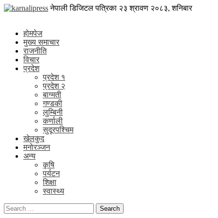
Skip
karnalipress
नेपाली डिजिटल पत्रिका
२३ श्रावण २०८३, शनिबार
to
Online News Portal
content
होमपेज
मुख्य समाचार
राजनीति
विचार
प्रदेश
प्रदेश १
प्रदेश २
बाग्मती
गण्डकी
लुम्बिनी
कर्णाली
सुदूरपश्चिम
खेलकुद
मनाेरञ्जन
अन्य
कृषि
पर्यटन
शिक्षा
स्वास्थ्य
Search
for: