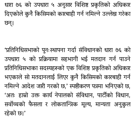
विषयमा शिक्षकहरुलाई तालिम
धारा ७६ को उपधारा ५ अनुसार विशिष्ट प्रकृतिको अधिकार
दिएकोले कुनै किसिमको कारबाही गर्न नमिल्ने उल्लेख गरेका
राष्ट्रपति रनिङ शिल्डको जिल्ला स्तरीय
छन्।
प्रतियोगिता सुरु
गर्भवतीको हेलिकप्टरबाट उद्धार
‘प्रतिनिधिसभाको पुनःस्थापना गर्दा संविधानको धारा ७६ को
उपधारा ५ को प्रक्रियामा सहभागी भई मतदान गर्न पाउने
आर्थिक गणनाकाे लागि खटिए गणक
प्रतिनिधिसभाका सदस्यहरूको एक विशिष्ट प्रकृतिको अधिकार
भएकाले सो मतदानलाई लिएर कुनै किसिमको कारबाही गर्न
नमिल्ने आदेश जारी गरको छ,’ स्पष्टीकरण पत्रमा भनिएको छ,
आजदेखि देशभर आर्थिक गणना सुरु हुँदै
‘अतः हाम्रो उक्त कार्य नेपालको संविधान, पार्टीको विधान,
सर्वोच्चको फैसला र लोकतान्त्रिक मूल्य, मान्यता अनुकुल
रहेको छ।’
एम्बुलेन्स दुर्घटना : दुईको मृत्यु,दुई
घाइते