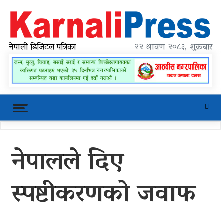
Skip
to
content
karnalipress
Online News Portal
नेपाली डिजिटल पत्रिका
२२ श्रावण २०८३, शुक्रबार
Trending Now
नेपालले दिए
महावै गाउँपालिकाको प्रशासकीय भवन
शिलान्यास
स्पष्टीकरणको जवाफ