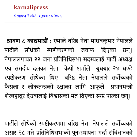
पूर्वाधार र कृषि केन्द्रित बजेट
karnalipress
८ श्रावण २०७८, शुक्रबार ०७:०६
खुर्रा खोलाको पुल ४ वर्षदेखि अलपत्र
श्रावण ८ काठमाडौं :
एमाले वरिष्ठ नेता माधवकुमार नेपालले
पार्टीले सोधेको स्पष्टीकरणको जवाफ दिएका छन्।
नेपाललगायत २२ जना प्रतिनिधिसभा सदस्यलाई पार्टी अध्यक्ष
एवं संसदीय दलका नेता केपी शर्माले बुधबार २४ घण्टे
व्यक्तिगत लगानीमा भगवान शिवको मूर्ति
स्पष्टीकरण सोधेका थिए। वरिष्ठ नेता नेपालले सर्वोच्चको
स्थापना
फैसला र लोकतन्त्रको रक्षाका लागि आफूले प्रधानमन्त्री
शेरबहादुर देउवालाई विश्वासको मत दिएको स्पष्ट पारेका छन्।
अन्तर जिल्ला पालिकास्तरीय समन्वय
बैठक महाबुधाममा सम्पन्न
पार्टीले सोधेको स्पष्टीकरणमा वरिष्ठ नेता नेपालले सर्वोच्चको
यौनिक तथा लैङ्गिक अल्पसंख्यक
असार २८ गते प्रतिनिधिसभाको पुनःस्थापना गर्दा संविधानको
बालबालिका तथा समुदायका मुद्दाका