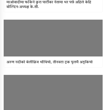
माओवादीमा फर्किने कुरा पार्टीका नेतामा भर पर्छ अहिले केहि
बोल्दिनःअध्यक्ष के.सी.
अरुण नदीको बेलीब्रिज भाँचियो, तीनवटा ट्रक पुलमै अड्कियो