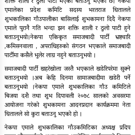
शक्ति शाली र ठुलो पाटी भएको बताउनु भएको छ। नेकपा
यौनिक तथा लैङ्गिक अल्पसंख्यक
एमालेका प्रदेश कमिटि सदस्य भरतराज धितालले
बालबालिका तथा समुदायका मुद्दाका
शुभकालिका गाँउपालीका बासिलाई शुभकामना दिदै नेकपा
विषयमा शिक्षकहरुलाई तालिम
एमाले पुरानै गति भन्दा झन शक्ति शाली र ठुलो पाटी हुने
राष्ट्रपति रनिङ शिल्डको जिल्ला स्तरीय
बताउनुभयो।नेकपा एकिकृत समाजबादी पार्टी भ्रष्टचारि
प्रतियोगिता सुरु
,कमिसनवाला , अपराधिहरुको संगठन भएकाले समाजबादी
पार्टीमा कसैले भुलेर लाग्न नहुने बताउनुभयो ।
गर्भवतीको हेलिकप्टरबाट उद्धार
समाजबादी पार्टी खहरेखोला जस्तै भएकाले खडेरिपरेमा सुक्ने
बताउनुभयो ।अब केहि दिनमा सामाजबादीमा खडेरी पर्ने
बताउनुभयो ।नेकपा एमाले शुभकालिका गाँउ कमिटिले
बिजया दशै तथा शुभ दिपावली २०७८ सालको अवसरमा
आर्थिक गणनाकाे लागि खटिए गणक
आयोजना गरेको शुभकामना आदनप्रदान कार्यक्रममा नेता
धितालले सो कुरा बताउनु भएको हो ।
नेकपा एमाले शुभकालिका गाँउकमिटिका अध्यक्ष प्रदिप
आजदेखि देशभर आर्थिक गणना सुरु हुँदै