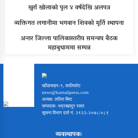
खुर्रा खोलाको पुल ४ वर्षदेखि अलपत्र
व्यक्तिगत लगानीमा भगवान शिवको मूर्ति स्थापना
अन्तर जिल्ला पालिकास्तरीय समन्वय बैठक
महाबुधाममा सम्पन्न
खाँडाचक्र-१, कालिकोट
news@karnalipress.com
अध्यक्ष: ललित बिष्ट
सम्पादकः भद्रबहादुर रावत
सूचना विभाग दर्ता नं. २९२२-२०७८/०८९
व्यवस्थापकः