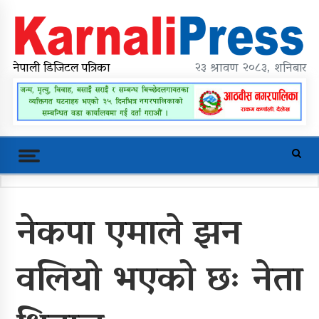
Skip
to
content
karnalipress
Online News Portal
नेपाली डिजिटल पत्रिका
२३ श्रावण २०८३, शनिबार
Trending Now
नेकपा एमाले झन
महावै गाउँपालिकाको प्रशासकीय भवन
शिलान्यास
वलियो भएको छः नेता