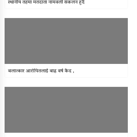
स्थानीय तहमा मतदाता नामवली संकलन हुदै
बलात्कार आरोपितलाई बाह्र वर्ष कैद ,