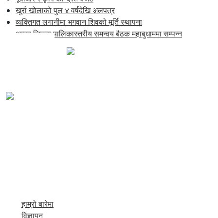
खुर्रा खोलाको पुल ४ वर्षदेखि अलपत्र
व्यक्तिगत लगानीमा भगवान शिवको मूर्ति स्थापना
अन्तर जिल्ला पालिकास्तरीय समन्वय बैठक महाबुधाममा सम्पन्न
खाँडाचक्र-१, कालिकोट
news@karnalipress.com
अध्यक्ष: ललित बिष्ट
सम्पादकः भद्रबहादुर रावत
सूचना विभाग दर्ता नं. २९२२-२०७८/०८९
व्यवस्थापकः
जयबहादुर बिष्ट
सम्वाददाताः
तपेन्द थापा
भिम प्रसाद आचार्य,
हाम्रो बारेमा
विज्ञापन