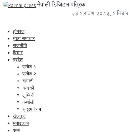
Skip
karnalipress
नेपाली डिजिटल पत्रिका
to
Online News Portal
२३ श्रावण २०८३, शनिबार
content
होमपेज
मुख्य समाचार
राजनीति
विचार
प्रदेश
प्रदेश १
प्रदेश २
बाग्मती
गण्डकी
लुम्बिनी
कर्णाली
सुदूरपश्चिम
खेलकुद
मनाेरञ्जन
अन्य