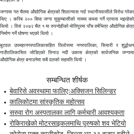
जग्गामा गत चैतमा औद्योगिक क्षेत्रको शिलान्यास गर्दा स्थानीयवासीले विरोध गरेका
थिए । करिब २०० बिघा जग्गा सुकुम्बासीको नाममा कब्जा गर्ने प्रयास भइरहेको
थियो । विसं २०७२ चैत १ मा रुपन्देहीको मोतिपुरमा पाँच वर्षभित्र औद्योगिक क्षेत्र
निर्माण गर्ने घोषणा भएको थियो ।
बुटवल उपमहानगरपालिकासहित तिलोत्तमा नगरपालिका, सियारी र शुद्धोधन
गाउँपालिकासित जोडिएको तिनाउ नदी उकास क्षेत्रको सार्वजनिक जग्गामा
औद्योगिक क्षेत्र बनाउनेमा सबै दलको सहमति थियो ।
सम्बन्धित शीर्षक
बेवारिसे अवस्थामा फालिएःअक्सिजन सिलिन्डर
कालिकोटमा सांस्कृतिक महोत्सव
सरुवा रोग अस्पतालका लागि कर्मचारी आवश्यकता
रोकिराखेको मोटरसाइकलमाथि पुरुषको शव भेटियो
कोरोना मुक्त कालीकोट, जिल्ला भर ३३ हजार वढीले