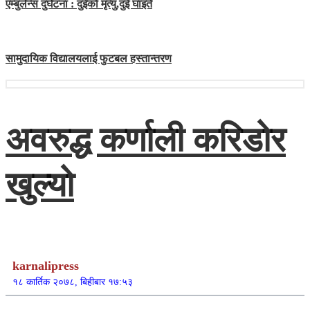
एम्बुलेन्स दुर्घटना : दुईको मृत्यु,दुई घाइते
सामुदायिक विद्यालयलाई फुटबल हस्तान्तरण
अवरुद्ध कर्णाली करिडोर
खुल्यो
karnalipress
१८ कार्तिक २०७८, बिहीबार १७:५३