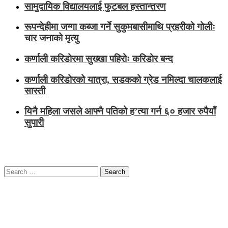
सामुदायिक विद्यालयलाई फुटबल हस्तान्तरण
रूपन्देहीमा जग्गा कब्जा गर्ने सुकुमबासीमाथि प्रहरीको गोलीः
चार जनाको मृत्यु
कर्णाली करिडोरमा सुख्खा पहिरोः करिडोर बन्द
कर्णाली करिडोरको यात्रा, सडकको ग्रेड नमिल्दा चालकलाई
सास्ती
यिनै महिला जसले आफ्नै पतिको ह’त्या गर्न ६० हजार रुपैयाँ
सुपारी
Search
for: