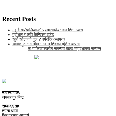
Recent Posts
महावै गाउँपालिकाको प्रशासकीय भवन शिलान्यास
पूर्वाधार र कृषि केन्द्रित बजेट
खुर्रा खोलाको पुल ४ वर्षदेखि अलपत्र
व्यक्तिगत लगानीमा भगवान शिवको मूर्ति स्थापना
अन्तर जिल्ला पालिकास्तरीय समन्वय बैठक महाबुधाममा सम्पन्न
खाँडाचक्र-१, कालिकोट
news@karnalipress.com
अध्यक्ष: ललित बिष्ट
सम्पादकः भद्रबहादुर रावत
सूचना विभाग दर्ता नं. २९२२-२०७८/०८९
व्यवस्थापकः
जयबहादुर बिष्ट
सम्वाददाताः
तपेन्द थापा
भिम प्रसाद आचार्य,