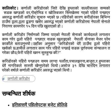
कालिकोट।
कर्णाली करिडोरको जिते देखि हुम्लाको सल्लीसल्ला सम्मको
सडक खण्डको वर,गोब्रेभिड र खोलिबजार सिमखेतमा गएको पहिरो पन्छाएर
अवरुद्ध कर्णाली करिडोर सुचारु भएको छ।पहिरोको कारण करीडोरका बिभिन्न
ठाउँमा ठूला,ठूला ढूङगा खसेर अवरुद्ध भएको कर्णाली करिडोरमा नेपाली सेनाले
निरत्नर कामगरेर १५ दिन पछि खुलाएको हो।
कर्णाली करिडोर निर्माणको जिम्मा पाएको नेपाली सेनाको कार्यदलले लगातार
काम गरेर ठूलो पहिरो पन्छाएर सडक खुलाइएको नेपाली सेनाका मेजर प्रेम
कार्कीले बताउनुभयो।उहाँका अनुसार “करिडोरको धेरै ठाउँमा ठूलो पहिरो
खसेको छ,हामीले लगातार काम गरेर पहिरो पन्छाई सडक पूर्णरुपमा संन्चालन त
गरेका छौउ,फेरी पहिरो खस्न सुरुहुन्छ की?”
करिडोरको पहिरो पन्छाउन समय लाग्दा पलाँता,पचालझरना,बाजुरा,र हुम्लाका
धेरै नागरिकले सास्ती खेप्नुपरेको थियो।असोज ३१ देखि चारदिन लगातार
परेको वर्षाले कर्णाली करिडोर अवरुद्ध भएको थियो।
कर्णाली करिडोर
सम्बन्धित शीर्षक
इतिहासमै पहिलोपटक बजेट होलिडे