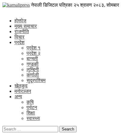
Skip
karnalipress
नेपाली डिजिटल पत्रिका
२५ श्रावण २०८३, सोमबार
to
Online News Portal
content
होमपेज
मुख्य समाचार
राजनीति
विचार
प्रदेश
प्रदेश १
प्रदेश २
बाग्मती
गण्डकी
लुम्बिनी
कर्णाली
सुदूरपश्चिम
खेलकुद
मनाेरञ्जन
अन्य
कृषि
पर्यटन
शिक्षा
स्वास्थ्य
Search
for: