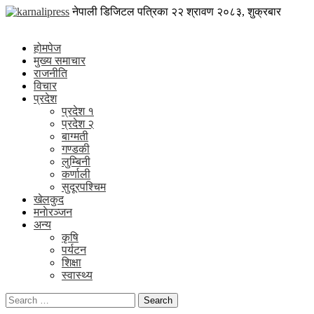
Skip
karnalipress
नेपाली डिजिटल पत्रिका
२२ श्रावण २०८३, शुक्रबार
to
Online News Portal
content
होमपेज
मुख्य समाचार
राजनीति
विचार
प्रदेश
प्रदेश १
प्रदेश २
बाग्मती
गण्डकी
लुम्बिनी
कर्णाली
सुदूरपश्चिम
खेलकुद
मनाेरञ्जन
अन्य
कृषि
पर्यटन
शिक्षा
स्वास्थ्य
Search
for: