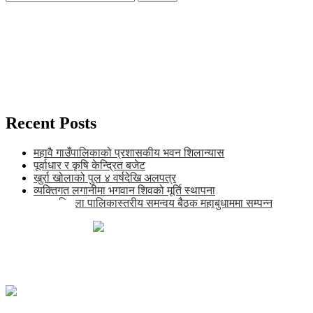
for:
Recent Posts
महावै गाउँपालिकाको प्रशासकीय भवन शिलान्यास
पूर्वाधार र कृषि केन्द्रित बजेट
खुर्रा खोलाको पुल ४ वर्षदेखि अलपत्र
व्यक्तिगत लगानीमा भगवान शिवको मूर्ति स्थापना
अन्तर जिल्ला पालिकास्तरीय समन्वय बैठक महाबुधाममा सम्पन्न
खाँडाचक्र-१, कालिकोट
news@karnalipress.com
अध्यक्ष: ललित बिष्ट
सम्पादकः भद्रबहादुर रावत
सूचना विभाग दर्ता नं. २९२२-२०७८/०८९