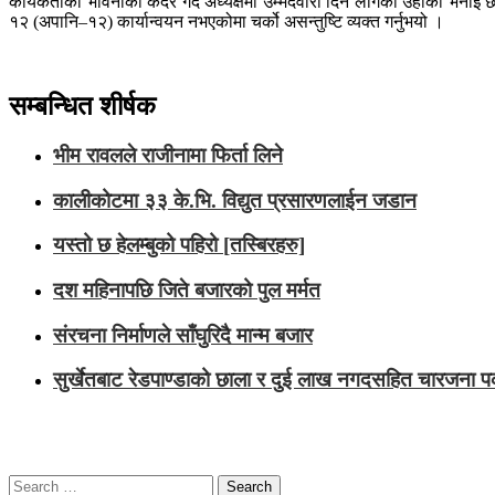
कार्यकर्ताको भावनाको कदर गर्दै अध्यक्षमा उम्मेदवारी दिन लागेको उहाँको भनाइ छ 
१२ (अपानि–१२) कार्यान्वयन नभएकोमा चर्को असन्तुष्टि व्यक्त गर्नुभयो ।
सम्बन्धित शीर्षक
भीम रावलले राजीनामा फिर्ता लिने
कालीकोटमा ३३ के.भि. विद्युत प्रसारणलाईन जडान
यस्तो छ हेलम्बुको पहिरो [तस्बिरहरु]
दश महिनापछि जिते बजारको पुल मर्मत
संरचना निर्माणले साँघुरिदै मान्म बजार
सुर्खेतबाट रेडपाण्डाको छाला र दुई लाख नगदसहित चारजना प
Search