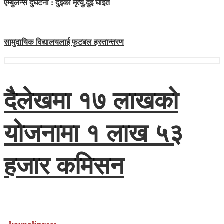
एम्बुलेन्स दुर्घटना : दुईको मृत्यु,दुई घाइते
सामुदायिक विद्यालयलाई फुटबल हस्तान्तरण
दैलेखमा १७ लाखको
योजनामा १ लाख ५३
हजार कमिसन