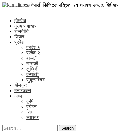
Skip
karnalipress
नेपाली डिजिटल पत्रिका
२१ श्रावण २०८३, बिहीबार
to
Online News Portal
content
होमपेज
मुख्य समाचार
राजनीति
विचार
प्रदेश
प्रदेश १
प्रदेश २
बाग्मती
गण्डकी
लुम्बिनी
कर्णाली
सुदूरपश्चिम
खेलकुद
मनाेरञ्जन
अन्य
कृषि
पर्यटन
शिक्षा
स्वास्थ्य
Search
for: