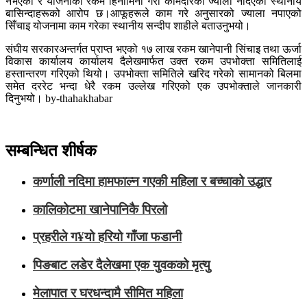
नभएको र योजनाको रकम हिनामिना गरी कामदारको ज्याला नदिएको स्थानीय
बासिन्दाहरूको आरोप छ।आफूहरूले काम गरे अनुसारको ज्याला नपाएको
सिँचाइ योजनामा काम गरेका स्थानीय सन्दीप शाहीले बताउनुभयो।
संघीय सरकारअन्तर्गत प्राप्त भएको १७ लाख रकम खानेपानी सिंचाइ तथा ऊर्जा
विकास कार्यालय कार्यालय दैलेखमार्फत उक्त रकम उपभोक्ता समितिलाई
हस्तान्तरण गरिएको थियो। उपभोक्ता समितिले खरिद गरेको सामानको बिलमा
समेत दररेट भन्दा धेरै रकम उल्लेख गरिएको एक उपभोक्ताले जानकारी
दिनुभयो। by-thahakhabar
सम्बन्धित शीर्षक
कर्णाली नदिमा हामफाल्न गएकी महिला र बच्चाको उद्धार
कालिकोटमा खानेपानिकै पिरलो
प्रहरीले ग¥यो हरियो गाँजा फडानी
पिङबाट लडेर दैलेखमा एक युवकको मृत्यु
मेलापात र घरधन्दामै सीमित महिला