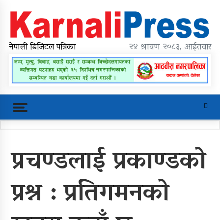
Skip
to
content
karnalipress
Online News Portal
नेपाली डिजिटल पत्रिका
२४ श्रावण २०८३, आईतवार
Trending Now
प्रचण्डलाई प्रकाण्डको
महावै गाउँपालिकाको प्रशासकीय भवन
शिलान्यास
प्रश्न : प्रतिगमनको