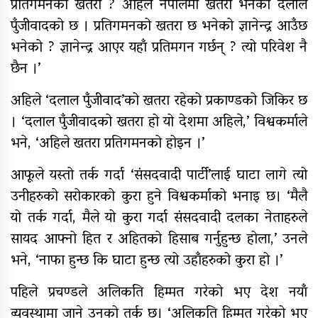
प्रतिगमनको खतरा ? अहिले नेपालमा खतरा भनेको दलाल
विषयमा शिक्षकहरुलाई तालिम
पुँजीवादको छ । प्रतिगमनको खतरा छ भनेको ज्ञानेन्द्र आउँछ
राष्ट्रपति रनिङ शिल्डको जिल्ला स्तरीय
भनेको ? ज्ञानेन्द्र आएर यहाँ प्रतिमगन गर्छन् ? त्यो परिवेश नै
प्रतियोगिता सुरु
छैन ।’
गर्भवतीको हेलिकप्टरबाट उद्धार
अहिले ‘दलाल पुँजीवाद’को खतरा रहेको प्रकाण्डको जिकिर छ
आर्थिक गणनाकाे लागि खटिए गणक
। ‘दलाल पुँजीवादको खतरा हो यो देशमा अहिले,’ विश्वकर्माले
भने, ‘अहिले खतरा प्रतिगमनको होइन ।’
आजदेखि देशभर आर्थिक गणना सुरु हुँदै
आफूले यस्तो तर्क गर्दा ‘संसदवादी पार्टी’लाई घाटा लागे त्यो
एम्बुलेन्स दुर्घटना : दुईको मृत्यु,दुई
उनीहरुको सरोकारको कुरा हुने विश्वकर्माको भनाइ छ। ‘मैलै
घाइते
यो तर्क गर्दा, मैले यो कुरा गर्दा संसदवादी दलका नेताहरुले
सामुदायिक विद्यालयलाई
सायद आफ्नो हित र अहितको हिसाब गर्नुहुन्छ होला,’ उनले
फुटबल हस्तान्तरण
भने, ‘नाफा हुन्छ कि घाटा हुन्छ त्यो उहाँहरुको कुरा हो ।’
पहिले प्रचण्डले अलिकति हिम्मत गरेको भए देश नयाँ
व्यवस्थामा जाने उनको तर्क छ। ‘अलिकति हिम्मत गरेको भए