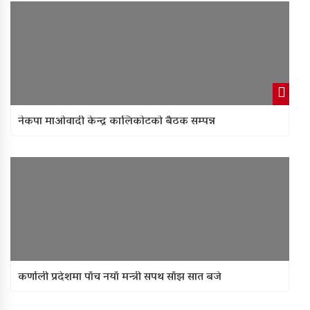
नेकपा माओवादी केन्द्र कालिकोटको बैठक सम्पन्न
कर्णाली प्रदेशमा पाँच नयाँ मन्त्री सपथ साँझ सात बजे