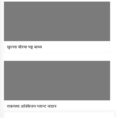
खुल्ला चौरमा पढ्न बाध्य
राकममा अक्सिजन प्लान्ट जडान