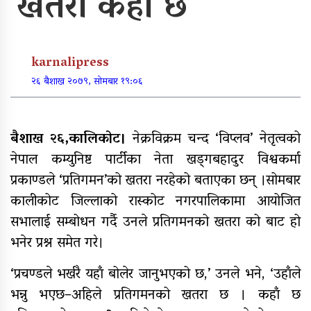
खतरा कहाँ छ
पूर्वाधार र कृषि केन्द्रित बजेट
karnalipress
खुर्रा खोलाको पुल ४ वर्षदेखि अलपत्र
२६ बैशाख २०७९, सोमबार १९:०६
बैशाख २६,कालिकोट।
नेक्रविक्रम चन्द ‘विप्लव’ नेतृत्वको
नेपाल कम्युनिष्ट पार्टीका नेता खड्गबहादुर विश्वकर्मा
व्यक्तिगत लगानीमा भगवान शिवको मूर्ति
स्थापना
प्रकाण्डले ‘प्रतिगमन’को खतरा नरहेको बताएका छन् ।सोमबार
कालीकोट जिल्लाको रास्कोट नगरपालिकामा आयोजित
सभालाई सम्बोधन गर्दै उनले प्रतिगमनको खतरा को बाट हो
भनेर प्रश्न समेत गरे।
अन्तर जिल्ला पालिकास्तरीय समन्वय
बैठक महाबुधाममा सम्पन्न
‘प्रचण्डले भर्खरै यहाँ बोलेर जानुभएको छ,’ उनले भने, ‘उहाँले
यौनिक तथा लैङ्गिक अल्पसंख्यक
भन्नु भएछ–अहिले प्रतिगमनको खतरा छ । कहाँ छ
बालबालिका तथा समुदायका मुद्दाका