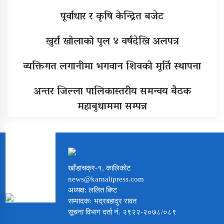
पूर्वाधार र कृषि केन्द्रित बजेट
खुर्रा खोलाको पुल ४ वर्षदेखि अलपत्र
व्यक्तिगत लगानीमा भगवान शिवको मूर्ति स्थापना
अन्तर जिल्ला पालिकास्तरीय समन्वय बैठक
महाबुधाममा सम्पन्न
खाँडाचक्र-१, कालिकोट
news@karnalipress.com
अध्यक्ष: ललित बिष्ट
सम्पादकः भद्रबहादुर रावत
सूचना विभाग दर्ता नं. २९२२-२०७८/०८९