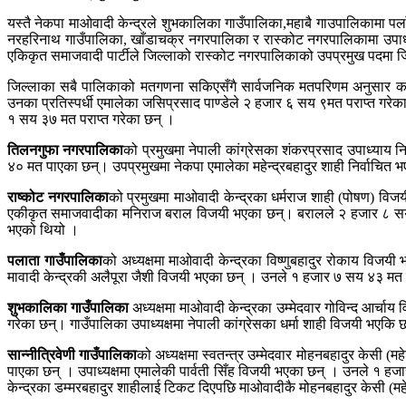
यस्तै नेकपा माओवादी केन्द्रले शुभकालिका गाउँपालिका,महाबै गाउपालिकामा प
नरहरिनाथ गाउँपालिका, खाँडाचक्र नगरपालिका र रास्कोट नगरपालिकामा उपाध्यक्
एकिकृत समाजवादी पार्टीले जिल्लाको रास्कोट नगरपालिकाको उपप्रमुख पदमा 
जिल्लाका सबै पालिकाको मतगणना सकिएसँगै सार्वजनिक मतपरिणम अनुसार का
उनका प्रतिस्पर्धी एमालेका जसिप्रसाद पाण्डेले २ हजार ६ सय ९मत पराप्त गरे
१ सय ३७ मत पराप्त गरेका छन् ।
तिलनगुफा
नगरपालिका
को प्रमुखमा नेपाली कांग्रेसका शंकरप्रसाद उपाध्याय न
४० मत पाएका छन्। उपप्रमुखमा नेकपा एमालेका महेन्द्रबहादुर शाही निर्वाचित
राष्कोट नगरपालिका
को प्रमुखमा माओवादी केन्द्रका धर्मराज शाही (पोषण) वि
एकीकृत समाजवादीका मनिराज बराल विजयी भएका छन्। बरालले २ हजार ८ सय ९ म
भएको थियो ।
पलाता गाउँपालिका
को अध्यक्षमा माओवादी केन्द्रका विष्णुबहादुर रोकाय विज
मावादी केन्द्रकी अलैपूरा जैशी विजयी भएका छन् । उनले १ हजार ७ सय ४३ मत प
शुभकालिका गाउँपालिका
अध्यक्षमा माओवादी केन्द्रका उम्मेदवार गोविन्द आर्च
गरेका छन्। गाउँपालिका उपाध्यक्षमा नेपाली कांग्रेसका धर्मा शाही विजयी भएकि 
सान्नीत्रिवेणी गाउँपालिका
को अध्यक्षमा स्वतन्त्र उम्मेदवार मोहनबहादुर केसी 
पाएका छन् । उपाध्यक्षमा एमालेकी पार्वती सिँह विजयी भएका छन् । उनले १ हज
केन्द्रका डम्मरबहादुर शाहीलाई टिकट दिएपछि माओवादीकै मोहनबहादुर केसी (महे