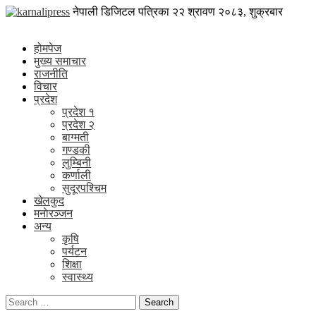
Skip
karnalipress
नेपाली डिजिटल पत्रिका
२२ श्रावण २०८३, शुक्रबार
to
Online News Portal
content
होमपेज
मुख्य समाचार
राजनीति
विचार
प्रदेश
प्रदेश १
प्रदेश २
बाग्मती
गण्डकी
लुम्बिनी
कर्णाली
सुदूरपश्चिम
खेलकुद
मनाेरञ्जन
अन्य
कृषि
पर्यटन
शिक्षा
स्वास्थ्य
Search
for: