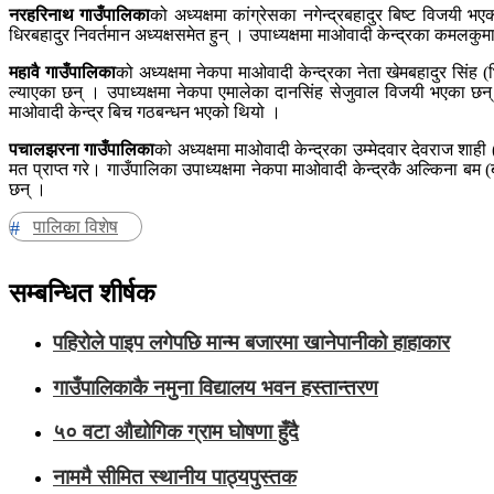
नरहरिनाथ गाउँपालिका
को अध्यक्षमा कांग्रेसका नगेन्द्रबहादुर बिष्ट विजय
धिरबहादुर निवर्तमान अध्यक्षसमेत हुन् । उपाध्यक्षमा माओवादी केन्द्रका कमल
महावै गाउँपालिका
को अध्यक्षमा नेकपा माओवादी केन्द्रका नेता खेमबहादुर सि
ल्याएका छन् । उपाध्यक्षमा नेकपा एमालेका दानसिंह सेजुवाल विजयी भएका 
माओवादी केन्द्र बिच गठबन्धन भएको थियो ।
पचालझरना गाउँपालिका
को अध्यक्षमा माओवादी केन्द्रका उम्मेदवार देवराज शा
मत प्राप्त गरे। गाउँपालिका उपाध्यक्षमा नेकपा माओवादी केन्द्रकै अल्किना 
छन् ।
पालिका विशेष
सम्बन्धित शीर्षक
पहिरोले पाइप लगेपछि मान्म बजारमा खानेपानीको हाहाकार
गाउँपालिकाकै नमुना विद्यालय भवन हस्तान्तरण
५० वटा औद्योगिक ग्राम घोषणा हुँदै
नाममै सीमित स्थानीय पाठ्यपुस्तक