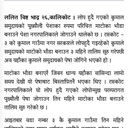
अन्तर जिल्ला पालिकास्तरीय समन्वय
बैठक महाबुधाममा सम्पन्न
ललित विष्ट भाद्र २६,कालिकोट ।
लोप हुदै गएको कुमाल
समुदायको पुख्र्यौली पेशाका रुपमा परिचित माटोका भाँडा
यौनिक तथा लैङ्गिक अल्पसंख्यक
बालबालिका तथा समुदायका मुद्दाका
बनाउने पेशा नगरपालिकाले जोगाउने थालेको छ । रास्कोट –
विषयमा शिक्षकहरुलाई तालिम
३ को कुमाल गाउँमा नगर सरकारले लोपहुदै गइरहेको कुमाले
समुदायको माटोको भाँडा बनाउन ३ महिने तालिम सुरु गरेपछी
राष्ट्रपति रनिङ शिल्डको जिल्ला स्तरीय
प्रतियोगिता सुरु
अव यहाँका कुमाले समुदायको पेषा जोगिने भएको हो ।
गर्भवतीको हेलिकप्टरबाट उद्धार
माटोका भाँडा बनाएरै जिवन धान्य यहाँका वासिन्दा लामो
समय देखी यो पेषाबाट बिस्तापितनै भएका थिए । रास्कोट
आर्थिक गणनाकाे लागि खटिए गणक
नगरपालिकाले यो लोप हुदै गएको लोपोन्मुख परम्परागत
आजदेखि देशभर आर्थिक गणना सुरु हुँदै
पुख्यौली पेषा जोगाउन तिन महिने माटोका भाँडा बनाउने
तालिम सुरु गरेको छ ।
एम्बुलेन्स दुर्घटना : दुईको मृत्यु,दुई
घाइते
आइतबार वडा नम्बर ३ कै कुमाल गाउँमा तिन महिने