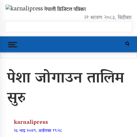
Skip
karnalipress
नेपाली डिजिटल पत्रिका
to
content
Online News Portal
२१ श्रावण २०८३, बिहीबार
Trending Now
पेशा जोगाउन तालिम
महावै गाउँपालिकाको प्रशासकीय भवन
शिलान्यास
सुरु
पूर्वाधार र कृषि केन्द्रित बजेट
खुर्रा खोलाको पुल ४ वर्षदेखि अलपत्र
karnalipress
व्यक्तिगत लगानीमा भगवान शिवको मूर्ति
२६ भाद्र २०७९, आईतवार १९:२८
स्थापना