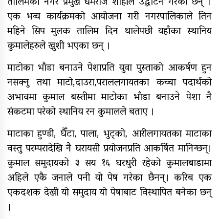
तालिमको नगर प्रमुख धर्मराज शाहीले उद्घाटन गरेका छन् ।
सामुदायिक विद्यालयलाई
फुटबल हस्तान्तरण
एक भव्य कार्यक्रमको आयोजना गरी नगरपालिकाले तिन
महिने सिप मुलक तालिम दिन थालेपछी यहाँका स्थानिय
कुमालेहरुले खुशी भएका छन् ।
माटोका भाँडा बनाउने पेशाप्रति युवा पुस्ताको आकर्षण हुन
नसक्नु तथा माटो,दाउरा,पराललगायतका कच्चा पदार्थको
अभावमा कुमाल बस्तीमा माटोका भाँडा बनाउने पेशा नै
संकटमा परेको स्थानिय रन कुमालले बताए ।
माटाका हुण्डी, घैँटा, पाला, भुट्को, आरीलगायतका माटाका
वस्तु परम्परादेखि नै घरायसी प्रयोजनप्रति आकर्षित मानिन्छन्।
कुमाल समुदायको ३ सय १६ घरधुरी रहेको कुमालबाडामा
अहिले एकै जनाले पनी यो पेष गरेका छैनन्। करिब एक
एकदशक देखी यो समुदाय यो पेषाबाट विस्थापित बनेका छन्
।