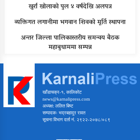
खुर्रा खोलाको पुल ४ वर्षदेखि अलपत्र
व्यक्तिगत लगानीमा भगवान शिवको मूर्ति स्थापना
अन्तर जिल्ला पालिकास्तरीय समन्वय बैठक
महाबुधाममा सम्पन्न
खाँडाचक्र-१, कालिकोट
news@karnalipress.com
अध्यक्ष: ललित बिष्ट
सम्पादकः भद्रबहादुर रावत
सूचना विभाग दर्ता नं. २९२२-२०७८/०८९