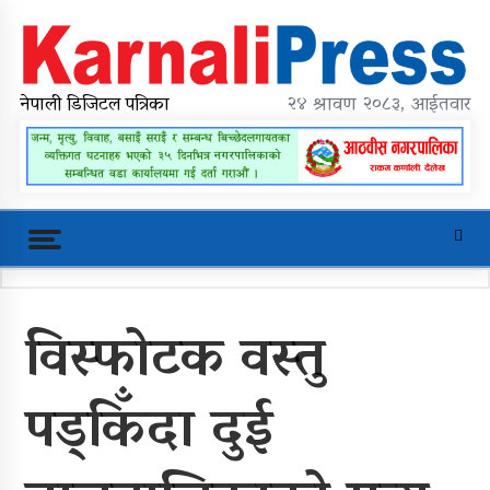
Skip
to
content
karnalipress
Online News Portal
नेपाली डिजिटल पत्रिका
२४ श्रावण २०८३, आईतवार
Trending Now
विस्फोटक वस्तु
महावै गाउँपालिकाको प्रशासकीय भवन
शिलान्यास
पड्किँदा दुई