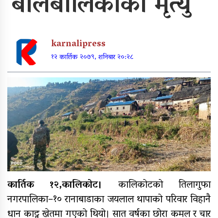
बालबालिकाको मृत्यु
पूर्वाधार र कृषि केन्द्रित बजेट
karnalipress
खुर्रा खोलाको पुल ४ वर्षदेखि अलपत्र
१२ कार्तिक २०७९, शनिबार २०:२८
व्यक्तिगत लगानीमा भगवान शिवको मूर्ति
स्थापना
अन्तर जिल्ला पालिकास्तरीय समन्वय
बैठक महाबुधाममा सम्पन्न
कार्तिक १२,कालिकोट।
कालिकोटको तिलागुफा
नगरपालिका–१० रानाबाडाका जयलाल थापाको परिवार विहानै
धान काट्न खेतमा गएको थियो। सात वर्षका छोरा कमल र चार