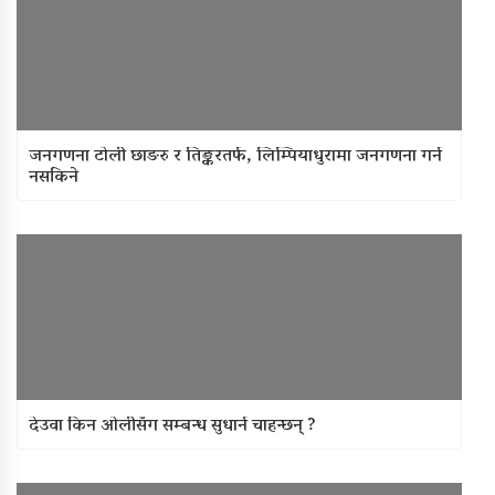
जनगणना टोली छाङरु र तिङ्करतर्फ, लिम्पियाधुरामा जनगणना गर्न
नसकिने
देउवा किन ओलीसँग सम्बन्ध सुधार्न चाहन्छन् ?