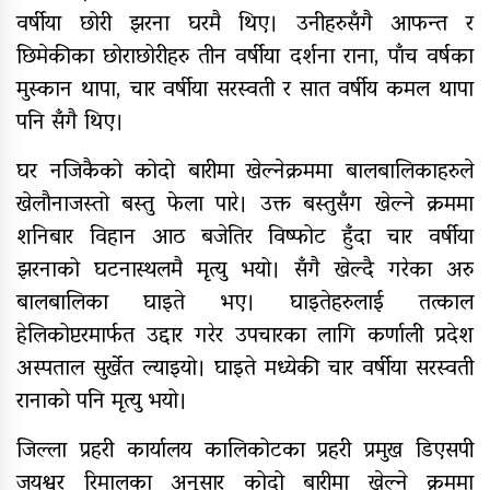
यौनिक तथा लैङ्गिक अल्पसंख्यक
वर्षीया छोरी झरना घरमै थिए। उनीहरुसँगै आफन्त र
बालबालिका तथा समुदायका मुद्दाका
छिमेकीका छोराछोरीहरु तीन वर्षीया दर्शना राना, पाँच वर्षका
विषयमा शिक्षकहरुलाई तालिम
मुस्कान थापा, चार वर्षीया सरस्वती र सात वर्षीय कमल थापा
राष्ट्रपति रनिङ शिल्डको जिल्ला स्तरीय
पनि सँगै थिए।
प्रतियोगिता सुरु
घर नजिकैको कोदो बारीमा खेल्नेक्रममा बालबालिकाहरुले
खेलौनाजस्तो बस्तु फेला पारे। उक्त बस्तुसँग खेल्ने क्रममा
गर्भवतीको हेलिकप्टरबाट उद्धार
शनिबार विहान आठ बजेतिर विष्फोट हुँदा चार वर्षीया
झरनाको घटनास्थलमै मृत्यु भयो। सँगै खेल्दै गरेका अरु
बालबालिका घाइते भए। घाइतेहरुलाई तत्काल
हेलिकोप्टरमार्फत उद्दार गरेर उपचारका लागि कर्णाली प्रदेश
आर्थिक गणनाकाे लागि खटिए गणक
अस्पताल सुर्खेत ल्याइयो। घाइते मध्येकी चार वर्षीया सरस्वती
रानाको पनि मृत्यु भयो।
जिल्ला प्रहरी कार्यालय कालिकोटका प्रहरी प्रमुख डिएसपी
आजदेखि देशभर आर्थिक गणना सुरु हुँदै
जयश्वर रिमालका अनुसार कोदो बारीमा खेल्ने क्रममा