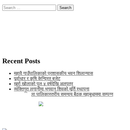
Search
for:
Recent Posts
महावै गाउँपालिकाको प्रशासकीय भवन शिलान्यास
पूर्वाधार र कृषि केन्द्रित बजेट
खुर्रा खोलाको पुल ४ वर्षदेखि अलपत्र
व्यक्तिगत लगानीमा भगवान शिवको मूर्ति स्थापना
अन्तर जिल्ला पालिकास्तरीय समन्वय बैठक महाबुधाममा सम्पन्न
खाँडाचक्र-१, कालिकोट
news@karnalipress.com
अध्यक्ष: ललित बिष्ट
सम्पादकः भद्रबहादुर रावत