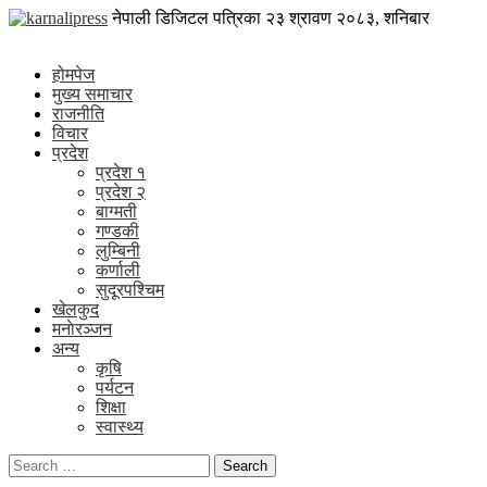
Skip
karnalipress
नेपाली डिजिटल पत्रिका
२३ श्रावण २०८३, शनिबार
to
Online News Portal
content
होमपेज
मुख्य समाचार
राजनीति
विचार
प्रदेश
प्रदेश १
प्रदेश २
बाग्मती
गण्डकी
लुम्बिनी
कर्णाली
सुदूरपश्चिम
खेलकुद
मनाेरञ्जन
अन्य
कृषि
पर्यटन
शिक्षा
स्वास्थ्य
Search
for: