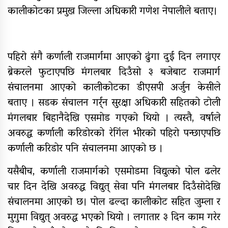
यौनिक तथा लैङ्गिक अल्पसंख्यक
कालीकोटका प्रमुख जिल्ला अधिकारी गणेश नेपालीले बताए।
बालबालिका तथा समुदायका मुद्दाका
विषयमा शिक्षकहरुलाई तालिम
राष्ट्रपति रनिङ शिल्डको जिल्ला स्तरीय
पहिरो संगै कर्णाली राजमार्गमा आएको ढुंगा दुई दिन लगाएर
प्रतियोगिता सुरु
ब्रेकरले फुटाएपछि मंगलबार दिउँसो ३ बजेबाट राजमार्ग
संचालनमा आएको कालीकोटका डीएसपी अर्जुन केसीले
गर्भवतीको हेलिकप्टरबाट उद्धार
बताए । सडक संचालन गर्र्न सुरक्षा अधिकारी सहितको टोली
आर्थिक गणनाकाे लागि खटिए गणक
मंगलबार बिहानैदेखि एसमोड गएको थियो । त्यस्तै, वर्षाले
अवरुद्ध कर्णाली करिडोरको रेगिंल भीरको पहिरो पन्छाएपछि
आजदेखि देशभर आर्थिक गणना सुरु हुँदै
कर्णाली करिडोर पनि संचालनमा आएको छ ।
एम्बुलेन्स दुर्घटना : दुईको मृत्यु,दुई
घाइते
यसैबीच, कर्णाली राजमार्गको एसमोडमा विद्युत्को पोल ढलेर
चार दिन देखि अवरुद्ध विद्युत् सेवा पनि मंगलबार दिउँसोदेखि
सामुदायिक विद्यालयलाई
संचालनमा आएको छ। पोल ढल्दा कालीकोट सहित जुम्ला र
फुटबल हस्तान्तरण
मुगुमा विद्युत् अवरुद्ध भएको थियो । लगातार ३ दिन काम गरेर