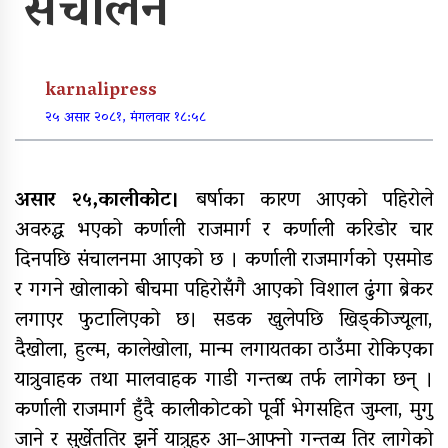
संचालन
पूर्वाधार र कृषि केन्द्रित बजेट
karnalipress
खुर्रा खोलाको पुल ४ वर्षदेखि अलपत्र
२५ असार २०८१, मंगलवार १८:५८
असार २५,कालीकोट।
बर्षाका कारण आएको पहिरोले
अवरुद्ध भएको कर्णाली राजमार्ग र कर्णाली करिडोर चार
व्यक्तिगत लगानीमा भगवान शिवको मूर्ति
स्थापना
दिनपछि संचालनमा आएको छ । कर्णाली राजमार्गको एसमोड
र गगने खोलाको बीचमा पहिरोसँगै आएको विशाल ढुंगा ब्रेकर
लगाएर फुटालिएको छ। सडक खुलेपछि खिड्कीज्यूला,
दैखोला, हुल्म, कालेखोला, मान्म लगायतका ठाउँमा रोकिएका
अन्तर जिल्ला पालिकास्तरीय समन्वय
बैठक महाबुधाममा सम्पन्न
यात्रुवाहक तथा मालवाहक गाडी गन्तब्य तर्फ लागेका छन् ।
कर्णाली राजमार्ग हुँदै कालीकोटको पूर्वी भेगसहित जुम्ला, मुगु
जाने र सुर्खेततिर झर्ने यात्रुहरु आ–आफ्नो गन्तव्य तिर लागेको