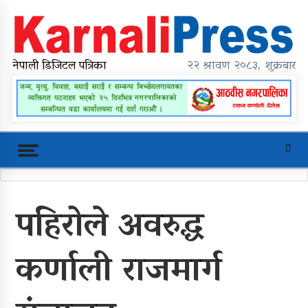
Skip
to
content
karnalipress
Online News Portal
नेपाली डिजिटल पत्रिका
२२ श्रावण २०८३, शुक्रबार
Trending Now
पहिरोले अवरुद्ध
महावै गाउँपालिकाको प्रशासकीय भवन
शिलान्यास
कर्णाली राजमार्ग