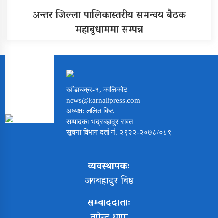
अन्तर जिल्ला पालिकास्तरीय समन्वय बैठक
महाबुधाममा सम्पन्न
खाँडाचक्र-१, कालिकोट
news@karnalipress.com
अध्यक्ष: ललित बिष्ट
सम्पादकः भद्रबहादुर रावत
सूचना विभाग दर्ता नं. २९२२-२०७८/०८९
व्यवस्थापकः
जयबहादुर बिष्ट
सम्वाददाताः