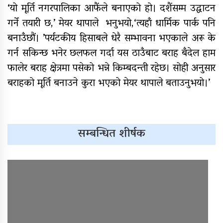
‘यो मूर्ति नगरपालिका आफैंले बनाएको हो। दशैंसम्म उद्घाटन
यौनिक तथा लैङ्गिक अल्पसंख्यक
बालबालिका तथा समुदायका मुद्दाका
गर्ने तयारी छ,’ मेयर थापाले भनुभयो,‘त्यहाँ धार्मिक पार्क पनि
विषयमा शिक्षकहरुलाई तालिम
बनाउँछौं। ’पर्यटकीय हिसाबले धेरै सम्भावना भएकाले अरू के
गर्न सकिन्छ भनेर छलफल गर्दा यस ठाउँबाट बराह बँदेल हाम
राष्ट्रपति रनिङ शिल्डको जिल्ला स्तरीय
प्रतियोगिता सुरु
फालेर बराह क्षेत्रमा पसेको भन्ने किम्बदन्ती रहेछ। सोही अनुसार
बराहको मूर्ति बनाउने कुरा भएको मेयर थापाले बताउनुभयो।’
गर्भवतीको हेलिकप्टरबाट उद्धार
आर्थिक गणनाकाे लागि खटिए गणक
आजदेखि देशभर आर्थिक गणना सुरु हुँदै
सम्बन्धित शीर्षक
एम्बुलेन्स दुर्घटना : दुईको मृत्यु,दुई
घाइते
सामुदायिक विद्यालयलाई
फुटबल हस्तान्तरण