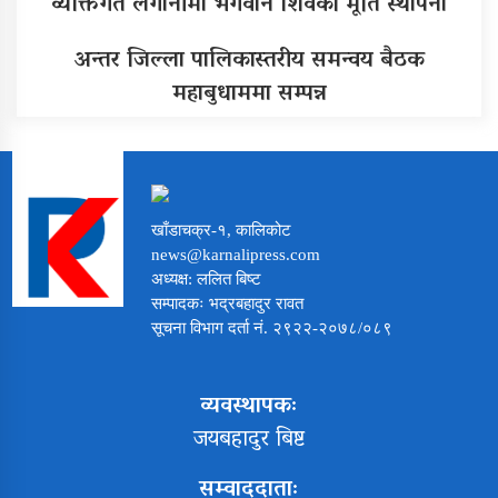
व्यक्तिगत लगानीमा भगवान शिवको मूर्ति स्थापना
अन्तर जिल्ला पालिकास्तरीय समन्वय बैठक
महाबुधाममा सम्पन्न
खाँडाचक्र-१, कालिकोट
news@karnalipress.com
अध्यक्ष: ललित बिष्ट
सम्पादकः भद्रबहादुर रावत
सूचना विभाग दर्ता नं. २९२२-२०७८/०८९
व्यवस्थापकः
जयबहादुर बिष्ट
सम्वाददाताः