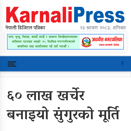
Skip
to
content
karnalipress
Online News Portal
नेपाली डिजिटल पत्रिका
२३ श्रावण २०८३, शनिबार
Trending Now
६० लाख खर्चेर
महावै गाउँपालिकाको प्रशासकीय भवन
शिलान्यास
बनाइयो सुंगुरको मूर्ति