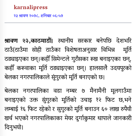
पूर्वाधार र कृषि केन्द्रित बजेट
karnalipress
२३ श्रावण २०७८, शनिबार ०६:५७
खुर्रा खोलाको पुल ४ वर्षदेखि अलपत्र
श्रावण २३,काठमाडौं।
स्थानीय सरकार बनेपछि देशभरि
ठाउँ(ठाउँमा सोही ठाउँका विशेषताअनुसार विभिन्न मूर्ति
ठड्याइएका छन्।कहीँ सिमेन्टले गुराँसका रूख बनाइएका छन्,
कहीँ करूवाका मूर्ति ठड्याइएका छन्। हालसालै उदयपुरको
व्यक्तिगत लगानीमा भगवान शिवको मूर्ति
बेलका नगरपालिकाले सुंगुरको मूर्ति बनाएको छ।
स्थापना
बेलका नगरपालिका वडा नम्बर ७ मैनामैनी मूलगाउँमा
बनाइएको उक्त सुंगुरको मूर्तिको उचाइ १२ फिट छ,भने
अन्तर जिल्ला पालिकास्तरीय समन्वय
लम्बाई १६ फिट रहेको र सुगुरको मूर्ति बनाउन ६० लाख रुपैयाँ
बैठक महाबुधाममा सम्पन्न
खर्च भएको नगरपालिकाका मेयर दुर्गाकुमार थापाले जानकारी
दिनुभयो।