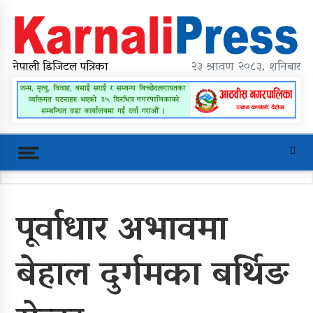
Skip
to
content
karnalipress
Online News Portal
नेपाली डिजिटल पत्रिका
२३ श्रावण २०८३, शनिबार
Trending Now
पूर्वाधार अभावमा
महावै गाउँपालिकाको प्रशासकीय भवन
शिलान्यास
बेहाल दुर्गमका बर्थिङ