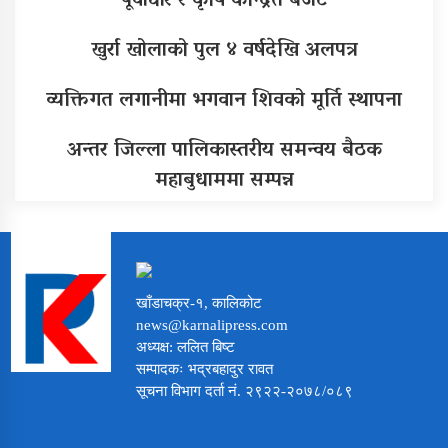
पूर्वाधार र कृषि केन्द्रित बजेट
खुर्रा खोलाको पुल ४ वर्षदेखि अलपत्र
व्यक्तिगत लगानीमा भगवान शिवको मूर्ति स्थापना
अन्तर जिल्ला पालिकास्तरीय समन्वय बैठक
महाबुधाममा सम्पन्न
खाँडाचक्र-१, कालिकोट
news@karnalipress.com
अध्यक्ष: ललित बिष्ट
सम्पादकः भद्रबहादुर रावत
सूचना विभाग दर्ता नं. २९२२-२०७८/०८९