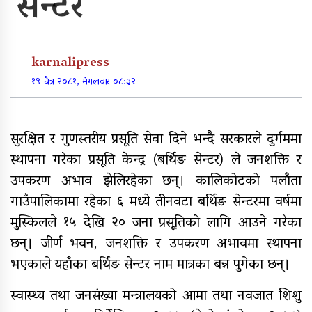
सेन्टर
पूर्वाधार र कृषि केन्द्रित बजेट
karnalipress
खुर्रा खोलाको पुल ४ वर्षदेखि अलपत्र
१९ चैत्र २०८१, मंगलवार ०८:३२
सुरक्षित र गुणस्तरीय प्रसूति सेवा दिने भन्दै सरकारले दुर्गममा
स्थापना गरेका प्रसूति केन्द्र (बर्थिङ सेन्टर) ले जनशक्ति र
व्यक्तिगत लगानीमा भगवान शिवको मूर्ति
स्थापना
उपकरण अभाव झेलिरहेका छन्। कालिकोटको पलाँता
गाउँपालिकामा रहेका ६ मध्ये तीनवटा बर्थिङ सेन्टरमा वर्षमा
मुस्किलले १५ देखि २० जना प्रसूतिको लागि आउने गरेका
छन्। जीर्ण भवन, जनशक्ति र उपकरण अभावमा स्थापना
अन्तर जिल्ला पालिकास्तरीय समन्वय
बैठक महाबुधाममा सम्पन्न
भएकाले यहाँका बर्थिङ सेन्टर नाम मात्रका बन्न पुगेका छन्।
स्वास्थ्य तथा जनसंख्या मन्त्रालयको आमा तथा नवजात शिशु