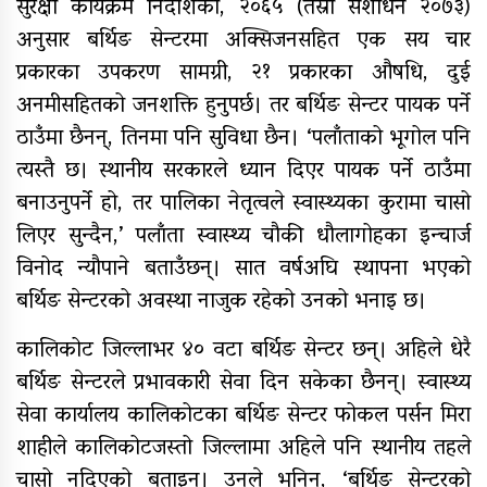
सुरक्षा कार्यक्रम निर्देशिका, २०६५ (तेस्रो संशोधन २०७३)
यौनिक तथा लैङ्गिक अल्पसंख्यक
अनुसार बर्थिङ सेन्टरमा अक्सिजनसहित एक सय चार
बालबालिका तथा समुदायका मुद्दाका
विषयमा शिक्षकहरुलाई तालिम
प्रकारका उपकरण सामग्री, २१ प्रकारका औषधि, दुई
अनमीसहितको जनशक्ति हुनुपर्छ। तर बर्थिङ सेन्टर पायक पर्ने
राष्ट्रपति रनिङ शिल्डको जिल्ला स्तरीय
ठाउँमा छैनन्, तिनमा पनि सुविधा छैन। ‘पलाँताको भूगोल पनि
प्रतियोगिता सुरु
त्यस्तै छ। स्थानीय सरकारले ध्यान दिएर पायक पर्ने ठाउँमा
गर्भवतीको हेलिकप्टरबाट उद्धार
बनाउनुपर्ने हो, तर पालिका नेतृत्वले स्वास्थ्यका कुरामा चासो
लिएर सुन्दैन,’ पलाँता स्वास्थ्य चौकी धौलागोहका इन्चार्ज
आर्थिक गणनाकाे लागि खटिए गणक
विनोद न्यौपाने बताउँछन्। सात वर्षअघि स्थापना भएको
आजदेखि देशभर आर्थिक गणना सुरु हुँदै
बर्थिङ सेन्टरको अवस्था नाजुक रहेको उनको भनाइ छ।
एम्बुलेन्स दुर्घटना : दुईको मृत्यु,दुई
कालिकोट जिल्लाभर ४० वटा बर्थिङ सेन्टर छन्। अहिले धेरै
घाइते
बर्थिङ सेन्टरले प्रभावकारी सेवा दिन सकेका छैनन्। स्वास्थ्य
सामुदायिक विद्यालयलाई
सेवा कार्यालय कालिकोटका बर्थिङ सेन्टर फोकल पर्सन मिरा
फुटबल हस्तान्तरण
शाहीले कालिकोटजस्तो जिल्लामा अहिले पनि स्थानीय तहले
चासो नदिएको बताइन्। उनले भनिन्, ‘बर्थिङ सेन्टरको