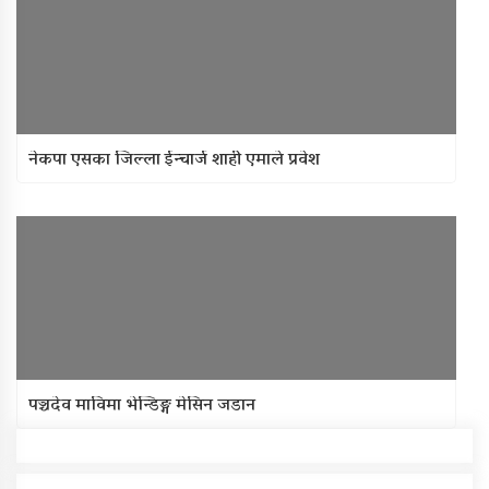
नेकपा एसका जिल्ला ईन्चार्ज शाही एमाले प्रवेश
पञ्चदेव माविमा भेन्डिङ्ग मेसिन जडान