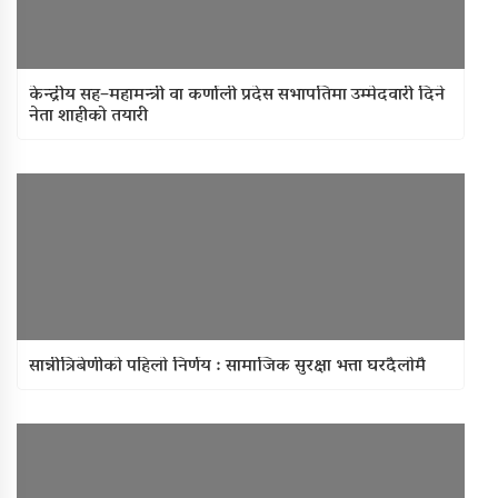
केन्द्रीय सह–महामन्त्री वा कर्णाली प्रदेस सभापतिमा उम्मेदवारी दिने
नेता शाहीको तयारी
सान्नीत्रिबेणीकाे पहिलाे निर्णय : सामाजिक सुरक्षा भत्ता घरदैलाेमै