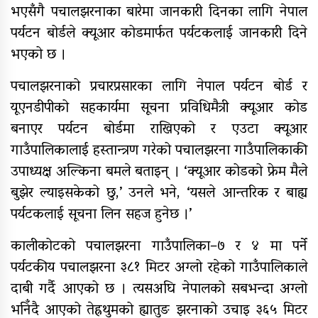
भएसँगै पचालझरनाका बारेमा जानकारी दिनका लागि नेपाल
पर्यटन बोर्डले क्यूआर कोडमार्फत पर्यटकलाई जानकारी दिने
गर्भवतीको हेलिकप्टरबाट उद्धार
भएको छ ।
पचालझरनाको प्रचारप्रसारका लागि नेपाल पर्यटन बोर्ड र
यूएनडीपीको सहकार्यमा सूचना प्रविधिमैत्री क्यूआर कोड
बनाएर पर्यटन बोर्डमा राखिएको र एउटा क्यूआर
आर्थिक गणनाकाे लागि खटिए गणक
गाउँपालिकालाई हस्तान्त्रण गरेको पचालझरना गाउँपालिकाकी
आजदेखि देशभर आर्थिक गणना सुरु हुँदै
उपाध्यक्ष अल्किना बमले बताइन् । ‘क्यूआर कोडको फ्रेम मैले
एम्बुलेन्स दुर्घटना : दुईको मृत्यु,दुई
बुझेर ल्याइसकेको छु,’ उनले भने, ‘यसले आन्तरिक र बाह्य
घाइते
पर्यटकलाई सूचना लिन सहज हुनेछ ।’
सामुदायिक विद्यालयलाई
कालीकोटको पचालझरना गाउँपालिका–७ र ४ मा पर्ने
फुटबल हस्तान्तरण
पर्यटकीय पचालझरना ३८१ मिटर अग्लो रहेको गाउँपालिकाले
दाबी गर्दै आएको छ । त्यसअघि नेपालको सबभन्दा अग्लो
भनिँदै आएको तेह्रथुमको ह्यातुङ झरनाको उचाइ ३६५ मिटर