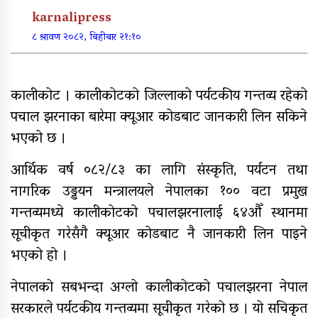
karnalipress
८ श्रावण २०८२, बिहीबार २१:१०
खुर्रा खोलाको पुल ४ वर्षदेखि अलपत्र
कालीकोट । कालीकोटको जिल्लाको पर्यटकीय गन्तव्‍य रहेको
पचाल झरनाका बारेमा क्यूआर कोडबाट जानकारी लिन सकिने
व्यक्तिगत लगानीमा भगवान शिवको मूर्ति
भएको छ ।
स्थापना
आर्थिक वर्ष ०८२/८३ का लागि संस्कृति, पर्यटन तथा
अन्तर जिल्ला पालिकास्तरीय समन्वय
नागरिक उड्डयन मन्त्रालयले नेपालका १०० वटा प्रमुख
बैठक महाबुधाममा सम्पन्न
गन्तव्यमध्ये कालीकोटको पचालझरनालाई ६४औँ स्थानमा
यौनिक तथा लैङ्गिक अल्पसंख्यक
सूचीकृत गरेसँगै क्यूआर कोडबाट नै जानकारी लिन पाइने
बालबालिका तथा समुदायका मुद्दाका
भएको हो ।
विषयमा शिक्षकहरुलाई तालिम
नेपालको सबभन्दा अग्लो कालीकोटको पचालझरना नेपाल
राष्ट्रपति रनिङ शिल्डको जिल्ला स्तरीय
प्रतियोगिता सुरु
सरकारले पर्यटकीय गन्तव्यमा सूचीकृत गरेको छ । यो सचिकृत