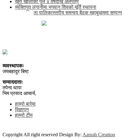
खुर्रा खोलाको पुल ४ वर्षदेखि अलपत्र
व्यक्तिगत लगानीमा भगवान शिवको मूर्ति स्थापना
अन्तर जिल्ला पालिकास्तरीय समन्वय बैठक महाबुधाममा सम्पन्न
खाँडाचक्र-१, कालिकोट
news@karnalipress.com
अध्यक्ष: ललित बिष्ट
सम्पादकः भद्रबहादुर रावत
सूचना विभाग दर्ता नं. २९२२-२०७८/०८९
व्यवस्थापकः
जयबहादुर बिष्ट
सम्वाददाताः
तपेन्द थापा
भिम प्रसाद आचार्य,
हाम्रो बारेमा
विज्ञापन
हाम्रो टीम
Copyright All right reserved Design By:
Aarush Creation