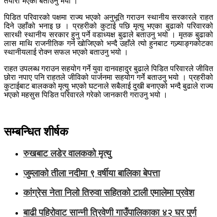
तयारी भएको बताउनु भयो ।
पिडित परिवारको पक्षमा राज्य भएको अनुभूति गराउन स्थानीय सरकारले राहत
दिने उहाँको भनाइ छ । प्रहरीको कुटाई पछि मृत्यु भएका बुढाको परिवारको
सारथी स्थानीय सरकार हुनु पर्ने वडाध्यक्ष बुढाले बताउनु भयो । मृतक बुढाको
लास माथि राजनीतिक गर्न खोजिएको भन्दै उहाँले त्यो हुनबाट गज्र्याङ्गकोटका
स्थानीयलाई रोक्न सफल भएको बताउनु भयो ।
राहत उपलब्ध गराउन सहयोग गर्ने युवा दानवहादुर बुढाले पिडित परिवारले जीवित
छोरा नपाए पनि राहतले जीविको पार्जनमा सहयोग गर्ने बताउनु भयो । प्रहरीको
कुटाईबाट बालकको मृत्यु भएको घटनाले सबैलाई दुखी बनाएको भन्दै बुढाले राज्य
भएको महसुस पिडित परिवारले गरेको जानकारी गराउनु भयो ।
सम्बन्धित शीर्षक
रुखबाट लडेर वालकको मृत्यु
जुम्लाको तीला नदीमा ९ वर्षीया बालिका बेपत्ता
कांग्रेस नेता निलो तिरुवा सहितको टाली एमालेमा प्रवेश
बाढी पहिरोवाट सान्नी त्रिवेणी गाउँपालिकाका ४२ घर पुर्ण