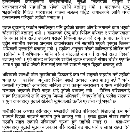
हस्तान्तरण कार्यक्रममा जनप्रतिनिधि, सुरक्षा निकायका प्रमुख र
पत्रकारहरुको सहभागिता रहेको उहाँले बताउनु भयो । बालकको मृत्यु
भइसकेपछि पिडित परिवारको घाउमा मलहम् पट्टि लगाउनको लागि नगद
हस्तान्तरण गरिएको उहाँको भनाइ छ ।
मृतक बुढालाई फर्कान नसकिएता पनि दुखेको घाउमा औषधि लगाउने काम भएको
चौलागाईले बताउनु भयो । बालकको मृत्यु पछि पिडित परिवार र सरोकारवाला
निकायका बिच राहत उपलब्ध गराउने विषयमा पहल गर्ने र मृतक बालकको शब
बुझेर स्थानीय परम्परा अनुसार दाहासंस्कार गर्ने सहभति भएको प्रमुख जिल्ला
अधिकारी प्रसाईले बताउनु भयो । उहाँका अनुसार मरेको व्यक्तिलाई जीवित गर्न
नसकिने भन्दै अभिभावक माथि परेको चोटलाई कम गर्न राज्यले राहत दिएको
बताउनु भयो । पूर्व सांसद ललितजंग शाहीले मृतक बालकले संशार छोडेर गएपछि
आमा र बुबा माथि परेको पिडालाई कम गर्न राज्यले राहत दिएको बताउनु भयो ।
भविष्यको सारथी छोरा गुमाउँदाको पिडालाई कम गर्न राहतले सहयोग गर्ने उहाँको
भनाइ छ । शाहीका अनुसार पिडित पक्षले तत्काल राहत पाउनु पर्छ ? भनेर
कर्णाली प्रदेशको आन्तरिक मामिला ताथ कानून मन्त्रालय र अन्य व्यक्तिसँग
छलफल भएकाले छिटो राहत आई पुगेको बताउनु भयो । पिडित परिवारलाई
राहत दिलाउनको लागि प्रमुख जिल्ला अधिकारी, जनप्रतिनिधि, प्रदेश सरकार
र युवा दानवहादुर बुढाले खेलेको भूमिकालाई उहाँले प्रशंसा गर्नु भएको छ ।
गाउँपालिका अध्यक्ष हरीवहादुर भण्डारीले पिडित परिवारको पिडालाई कम गर्न
राज्यले दिएको राहतले सहयोग पुग्ने बताउनु भयो । मृतक बुढाले संशार त्यागेर
गएपनि राहत रकमले परिवारको सुरक्षा हुने उहाँको भनाइ छ । वडाध्यक्ष
प्रेमवहादुर बुढाले मृतक बालकका परिवारलाई वडाबाट पनि २ लाख राहत दिने