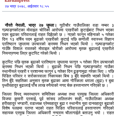
karnalipress
२७ भाद्र २०७८, आईतवार १८:५५
नौरते नेपाली, भाद्र २७ जुम्ला।
गुठीचौर गाउँपालिका वडा नम्बर ३
गज्र्याङ्गकोटका मोवाइल चोरिको आरोपमा प्रहरीको कुटाईबाट निधन भएका
पदम बुढाका परिवारलाई राहत दिईएको छ । गएको फागुन महिनाको ५ गतेका
दिन १३ वर्षिय पदम बुढाको प्रहरीको कुटाई पछि कर्णाली स्वास्थ्य विज्ञान
प्रतिष्ठान जुम्लामा उपचारको क्रममा निधन भएको थियो । गज्र्याङ्गकोट
गाउँकै विशाल रावतको मोवाइल चोरीको आरोपमा मृतक बुढालाई प्रहरीले
नियन्त्रणमा लिएर कुटपिट गरेको थियो ।
कुटपिट पछि मृतक बुढाको प्रतिष्ठान जुम्लामा फागुन ५ गतेका दिन उपचारको
क्रममा निधन भएको थियो । बुढाको निधन पछि गज्र्याङ्गकोट गाउँका
स्थानीयले प्रहरी र प्रशानमा फागुन ६ गतेका दिन ढुङ्गामुढा गरेका थिए । पछि
पिडित परिवार र सरोकारवाला निकायका बिच ३ बुँदे सहमति भएको थियो ।
तिन बुँदे सहतिका अनुसार मृतक बुढाका आमा गोरिकला धराला (बुढा) र बुबा
पृथ्वीवहादुर बुढालाई पाँच लाख रुपैयाको नगद चेक हस्तान्तरण गरिएको छ ।
जिल्ला विपद् व्यवस्थापन समितिका अध्यक्ष तथा प्रमुख जिल्ला अधिकारी
विजया कुमारी प्रसाई, पूर्व सांसद ललितजंग शाही, गाउँपालिका अध्यक्ष
हरीवहादुर भण्डारी, वडाध्यक्ष प्रेमवहादुर बुढा र स्थानीय युवा दानवहादुर बुढाको
विशेष पलहमा प्राप्त भएको राहत पिडित परिवारलाई हस्तान्तरण गरिएको
सहायक प्रमुख जिल्ला अधिकारी नन्दराम चौलागाईले बताउनु भयो । राहत