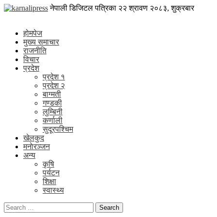
Skip
karnalipress
नेपाली डिजिटल पत्रिका
२२ श्रावण २०८३, शुक्रबार
to
Online News Portal
content
होमपेज
मुख्य समाचार
राजनीति
विचार
प्रदेश
प्रदेश १
प्रदेश २
बाग्मती
गण्डकी
लुम्बिनी
कर्णाली
सुदूरपश्चिम
खेलकुद
मनाेरञ्जन
अन्य
कृषि
पर्यटन
शिक्षा
स्वास्थ्य
Search
for: