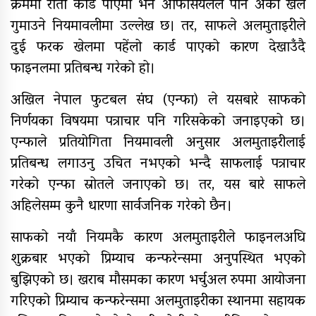
क्रममा रातो कार्ड पाएमा भने अफिसियलले पनि अर्को खेल
यौनिक तथा लैङ्गिक अल्पसंख्यक
गुमाउने नियमावलीमा उल्लेख छ। तर, साफले अलमुताइरीले
बालबालिका तथा समुदायका मुद्दाका
विषयमा शिक्षकहरुलाई तालिम
दुई फरक खेलमा पहेंलो कार्ड पाएको कारण देखाउँदै
फाइनलमा प्रतिबन्ध गरेको हो।
राष्ट्रपति रनिङ शिल्डको जिल्ला स्तरीय
प्रतियोगिता सुरु
अखिल नेपाल फुटबल संघ (एन्फा) ले यसबारे साफको
निर्णयका विषयमा पत्राचार पनि गरिसकेको जनाइएको छ।
गर्भवतीको हेलिकप्टरबाट उद्धार
एन्फाले प्रतियोगिता नियमावली अनुसार अलमुताइरीलाई
आर्थिक गणनाकाे लागि खटिए गणक
प्रतिबन्ध लगाउनु उचित नभएको भन्दै साफलाई पत्राचार
गरेको एन्फा स्रोतले जनाएको छ। तर, यस बारे साफले
आजदेखि देशभर आर्थिक गणना सुरु हुँदै
अहिलेसम्म कुनै धारणा सार्वजनिक गरेको छैन।
एम्बुलेन्स दुर्घटना : दुईको मृत्यु,दुई
घाइते
साफको नयाँ नियमकै कारण अलमुताइरीले फाइनलअघि
शुक्रबार भएको प्रिम्याच कन्फरेन्समा अनुपस्थित भएको
सामुदायिक विद्यालयलाई
बुझिएको छ। खराब मौसमका कारण भर्चुअल रुपमा आयोजना
फुटबल हस्तान्तरण
गरिएको प्रिम्याच कन्फरेन्समा अलमुताइरीका स्थानमा सहायक