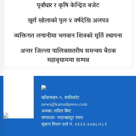
पूर्वाधार र कृषि केन्द्रित बजेट
खुर्रा खोलाको पुल ४ वर्षदेखि अलपत्र
व्यक्तिगत लगानीमा भगवान शिवको मूर्ति स्थापना
अन्तर जिल्ला पालिकास्तरीय समन्वय बैठक
महाबुधाममा सम्पन्न
खाँडाचक्र-१, कालिकोट
news@karnalipress.com
अध्यक्ष: ललित बिष्ट
सम्पादकः भद्रबहादुर रावत
सूचना विभाग दर्ता नं. २९२२-२०७८/०८९