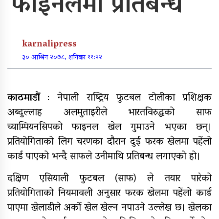
फाइनलमा प्रतिबन्ध
पूर्वाधार र कृषि केन्द्रित बजेट
karnalipress
खुर्रा खोलाको पुल ४ वर्षदेखि अलपत्र
३० आश्विन २०७८, शनिबार ११:२२
काठमाडौं
: नेपाली राष्ट्रिय फुटबल टोलीका प्रशिक्षक
अब्दुल्लाह अलमुताइरीले भारतविरुद्धको साफ
व्यक्तिगत लगानीमा भगवान शिवको मूर्ति
स्थापना
च्याम्पियनसिपको फाइनल खेल गुमाउने भएका छन्।
प्रतियोगिताको लिग चरणका दौरान दुई फरक खेलमा पहेंलो
कार्ड पाएको भन्दै साफले उनीमाथि प्रतिबन्ध लगाएको हो।
अन्तर जिल्ला पालिकास्तरीय समन्वय
दक्षिण एसियाली फुटबल (साफ) ले तयार पारेको
बैठक महाबुधाममा सम्पन्न
प्रतियोगिताको नियमावली अनुसार फरक खेलमा पहेंलो कार्ड
पाएमा खेलाडीले अर्को खेल खेल्न नपाउने उल्लेख छ। खेलका