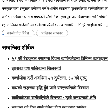
देशभरबाट ४ वटा नगरपालिका र २ वटा गाउँपालिका मात्रै छनौट सूचिमा परेकोमा 
मन्त्रालयका अनुसार छनाेटमा पर्ने स्थानीय तहहरुमा शुभकालिका गाउँपालिका
छनाेटमा परेका स्थानीय तहहरुले औद्योगिक ग्राम पूर्वाधार विकासका लागि पहिलो किस
शुभकालिका गाउँपालिका छनाेटमा परेको छ,अव समयसिमा भित्रै सम्झौता गरि नमूना क
कालीकाेट बिषेश
,
पालिका सरकार
सम्बन्धित शीर्षक
५९ औं रेडक्रस स्थापना दिवस कालिकोटमा विभिन्न कार्यक्रम 
झापाका दश पालिकामा सिलबन्दी
कर्णालीमा दसैँ अवधिमा २१ दुर्घटना, ३७ को मृत्यु
बाघको सङ्ख्या वृद्धि हुँदै जाने राष्ट्रपतिको विश्वास
कालिकोटमा बाढीपहिरोले बितण्डा : ठूलो जनधनको क्षेति
सातामा दुई दिन सार्वजनिक विदा आजबाट खारेज