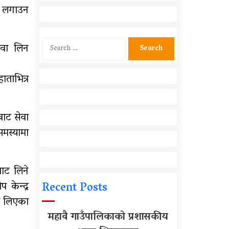
शिक्षकहरुलाई तालिम
ोप लगाउन
आर्थिक गणनाकाे लागि खटिए
गणक
Search
सेवा लिन
for:
सामुदायिक विद्यालयलाई
फुटबल हस्तान्तरण
ाताभित्र
वाट सेवा
मस्यामा
ाट लिने
 केन्द्र
Recent Posts
वा लिएका
महावै गाउँपालिकाको प्रशासकीय