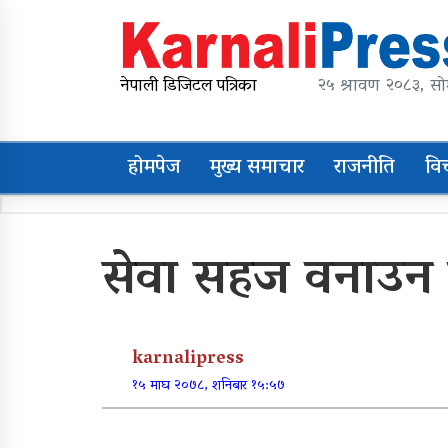
Skip
to
content
karnalipress
Online News Portal
नेपाली डिजिटल पत्रिका
२५ श्रावण २०८३, सो
होमपेज
मुख्य समाचार
राजनीति
वि
Trending Now
सेवा सहज वनाउन 
महावै गाउँपालिकाको
प्रशासकीय भवन शिलान्यास
karnalipress
व्यक्तिगत लगानीमा भगवान
१५ माघ २०७८, शनिबार १५:५७
शिवको मूर्ति स्थापना