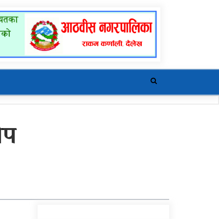
ोप
खुर्रा खोलाको पुल ४ वर्षदेखि
अलपत्र
यौनिक तथा लैङ्गिक
अल्पसंख्यक बालबालिका तथा
समुदायका मुद्दाका विषयमा