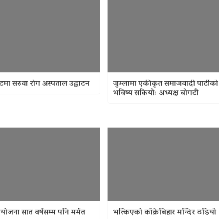
मा सरुवा रोग अस्पताल उद्घाटन
जुम्लामा एकीकृत समाजवादी पार्टीको
भविष्य सकियोः अध्यक्ष बोगटी
 आयोजना सात वर्षसम्म पनि मर्मत
भत्किएको काँक्रेबिहार मन्दिर ठडियो