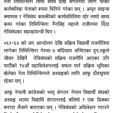
नेता तिमिल्सिना लामो समय देखि संगठनमा लागि परेका
यौनिक तथा लैङ्गिक अल्पसंख्यक
कर्तव्यनिष्ठा नेताको रूपमा चिनिने गरेका छन् । अमृत साइन्स
बालबालिका तथा समुदायका मुद्दाका
विषयमा शिक्षकहरुलाई तालिम
क्याम्पस र नेविसंघ कास्कीको कार्यसमितिमा रहेर लामो समय
काम गरेका तिमिल्सिना नैनसिंह महरले राजीनामा दिँदा
राष्ट्रपति रनिङ शिल्डको जिल्ला स्तरीय
नेविसंघका सहमहामन्त्री थिए ।
प्रतियोगिता सुरु
०६२÷६३ को जन आन्दोलन देखि सक्रिय विद्यार्थी राजनीतिमा
गर्भवतीको हेलिकप्टरबाट उद्धार
लागेका तिमिल्सिना गेरुवा–४ बर्दियामा जन्मिएका हुन,स्कुले
आर्थिक गणनाकाे लागि खटिए गणक
जीवन देखिनै नेविसंघको सक्रिय राजनीति आएका उनि
पार्टीको १४औं महाधिवेशनलाई सफल पार्न सक्रिय भूमिका
आजदेखि देशभर आर्थिक गणना सुरु हुँदै
खेलेका नेता तिमिल्सिनाले अध्यक्षको लागि आफु दौडधुपमा
एम्बुलेन्स दुर्घटना : दुईको मृत्यु,दुई
रहेका छन् ।
घाइते
आफु नेपाली कांग्रेसको भातृ संगठन नेपाल विद्यार्थी संघको
सामुदायिक विद्यालयलाई
अध्यक्ष भएमा विद्यार्थि संगठनलाई बलियो र एक ढिक्का
फुटबल हस्तान्तरण
बनाएर लैजाने बताएका छन् । नेविसंघको अधिवेशन गराउने