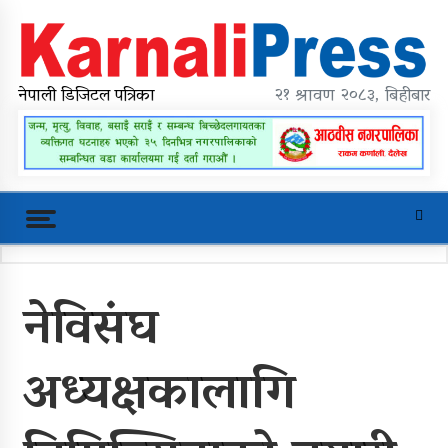
Skip
to
content
karnalipress
Online News Portal
नेपाली डिजिटल पत्रिका
२१ श्रावण २०८३, बिहीबार
Trending Now
नेविसंघ
महावै गाउँपालिकाको प्रशासकीय भवन
शिलान्यास
अध्यक्षकालागि