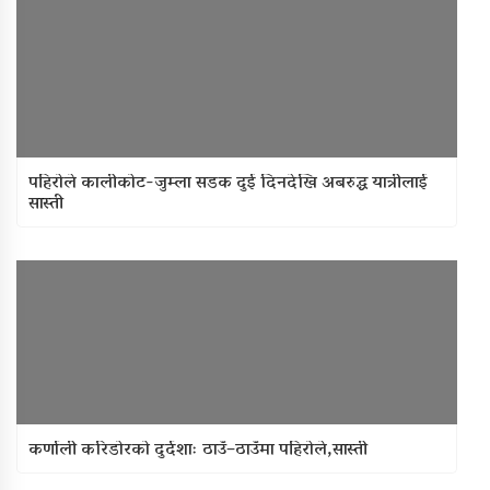
पहिरोले कालीकोट-जुम्ला सडक दुई दिनदेखि अबरुद्ध यात्रीलाई
सास्ती
कर्णाली करिडोरको दुर्दशाः ठाउँ–ठाउँमा पहिरोले,सास्ती