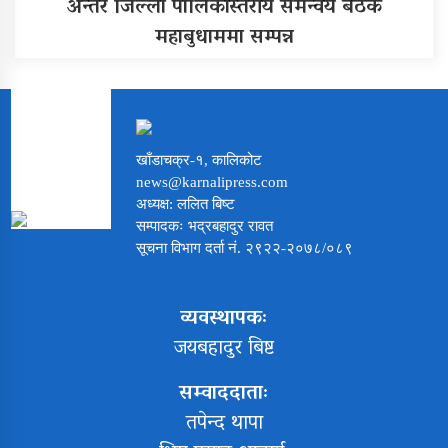
अन्तर जिल्ला पालिकास्तरीय समन्वय बैठक
महाबुधाममा सम्पन्न
खाँडाचक्र-१, कालिकोट
news@karnalipress.com
अध्यक्ष: ललित बिष्ट
सम्पादकः भद्रबहादुर रावत
सूचना विभाग दर्ता नं. २९२२-२०७८/०८९
व्यवस्थापकः
जयबहादुर बिष्ट
सम्वाददाताः
तपेन्द थापा