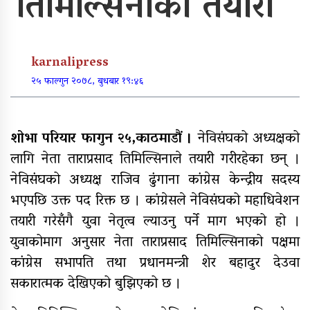
तिमिल्सिनाको तयारी
पूर्वाधार र कृषि केन्द्रित बजेट
karnalipress
खुर्रा खोलाको पुल ४ वर्षदेखि अलपत्र
२५ फाल्गुन २०७८, बुधबार १९:४६
शोभा परियार फागुन २५,काठमाडौं ।
नेविसंघको अध्यक्षको
लागि नेता ताराप्रसाद तिमिल्सिनाले तयारी गरीरहेका छन् ।
व्यक्तिगत लगानीमा भगवान शिवको मूर्ति
स्थापना
नेविसंघको अध्यक्ष राजिव ढुंगाना कांग्रेस केन्द्रीय सदस्य
भएपछि उक्त पद रिक्त छ । कांग्रेसले नेविसंघको महाधिवेशन
तयारी गरेसँगै युवा नेतृत्व ल्याउनु पर्ने माग भएको हो ।
युवाकोमाग अनुसार नेता ताराप्रसाद तिमिल्सिनाको पक्षमा
अन्तर जिल्ला पालिकास्तरीय समन्वय
बैठक महाबुधाममा सम्पन्न
कांग्रेस सभापति तथा प्रधानमन्त्री शेर बहादुर देउवा
सकारात्मक देखिएको बुझिएको छ ।