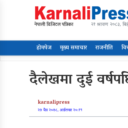
Skip
to
content
karnalipress
Online News Portal
नेपाली डिजिटल पत्रिका
२१ श्रावण २०८३, बिह
होमपेज
मुख्य समाचार
राजनीति
वि
Trending Now
दैलेखमा दुई वर्षप
महावै गाउँपालिकाको
प्रशासकीय भवन शिलान्यास
karnalipress
व्यक्तिगत लगानीमा भगवान
२७ चैत्र २०७८, आईतवार २०:१९
शिवको मूर्ति स्थापना