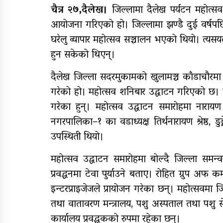
चैत्र २७,दैलेख।
जिल्लामा दैलेख पर्यटन महोत्सव
आयोजना गरिएको हो। जिल्लामा झण्डै दुई वर्षप
राष्ट्रपति रनिङ शिल्डको
जिल्ला स्तरीय प्रतियोगिता सु
घरेलु व्यापार महोत्सव सञ्चालन भएको थियो। त्
हुन सकेको थिएन्।
आजदेखि देशभर आर्थिक
गणना सुरु हुँदै
दैलेख जिल्ला सदरमुकामको खुलामञ्च काँडाचौरमा
गरेको हो। महोत्सव शनिबार उद्घाटन गरिएको छ। जि
गरेका हुन्। महोत्सव उद्घाटन समारोहमा नारा
नगरपालिका–१ का वडाध्यक्ष तिर्थनारायण श्रेष्ठ, 
उपस्थिती थियो।
महोत्सव उद्घाटन समारोहमा बोल्दै जिल्ला समन्व
प्रवद्धनमा टेवा पुर्याउने बताए। रोहित ग्रुप अफ कम
इन्टरप्राइजेजले प्रायोजन गरेका छन्। महोत्सवमा 
तथा वातावरण मन्त्रालय, पशु अस्पताल तथा पशु से
कार्यालय प्रवद्धकको रुपमा रहेका छन्।