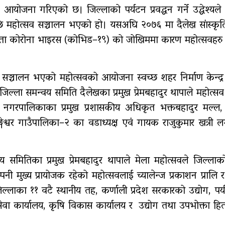
 आयोजना गरिएको छ। जिल्लाको पर्यटन प्रवद्धन गर्ने उद्धेश्यले
छि महोत्सव सञ्चालन भएको हो। यसअघि २०७६ मा दैलेख सांस्कृ
गर्भवतीको हेलिकप्टरबाट उद्धार
रु
यसयता कोरोना भाइरस (कोभिड–१९) को जोखिममा कारण महोत्सवहरु
एम्बुलेन्स दुर्घटना : दुईको
मृत्यु,दुई घाइते
 सञ्चालन भएको महोत्सवको आयोजना स्वच्छ शहर निर्माण केन्द्र
ल्ला समन्वय समिति दैलेखका प्रमुख प्रेमबहादुर थापाले महोत्सव
यण नगरपालिकाका प्रमुख प्रशासकीय अधिकृत भक्तबहादुर मल्ल,
डुङ्गेश्वर गाउँपालिका–२ का वडाध्यक्ष एवं गायक राजुकुमार खत्री
य समितिका प्रमुख प्रेमबहादुर थापाले मेला महोत्सवले जिल्लाक
्पनी मुख्य प्रायोजक रहेको महोत्सवलाई च्यालेन्ज प्रकाशन प्रालि र 
जिल्लाका ११ वटै स्थानीय तह, कर्णाली प्रदेश सरकारको उद्योग, पर
वा कार्यालय, कृषि विकास कार्यालय र उद्योग तथा उपभोक्ता हित