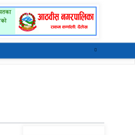
खुर्रा खोलाको पुल ४ वर्षदेखि
अलपत्र
यौनिक तथा लैङ्गिक
अल्पसंख्यक बालबालिका तथा
समुदायका मुद्दाका विषयमा