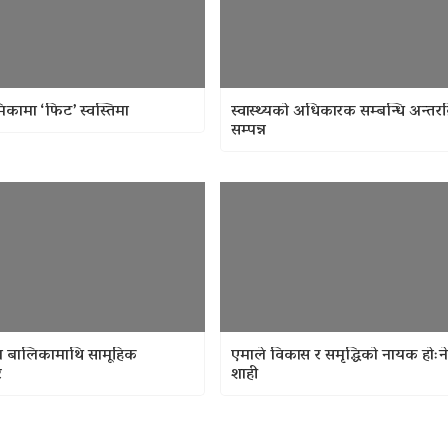
िकामा ‘फिट’ स्वस्तिमा
स्वास्थ्यको अधिकारक सम्बन्धि अन्तरक
सम्पन्न
ीया बालिकामाथि सामूहिक
एमाले विकास र समृद्धिको नायक होःन
र
शाही