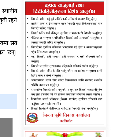
स्थानीय
ुती रहने
्सवमा सय
ेका छन्।