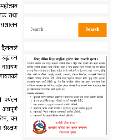
शिक्षकहरुलाई तालिम
 महोत्सव
तिक तथा
आर्थिक गणनाकाे लागि खटिए
गणक
 सञ्चालन
Search
for:
सामुदायिक विद्यालयलाई
फुटबल हस्तान्तरण
 दैलेखले
 उद्घाटन
 नारायण
 लगायतको
ो पर्यटन
अन्नपूर्ण
्यटन, वन
 संरक्षण