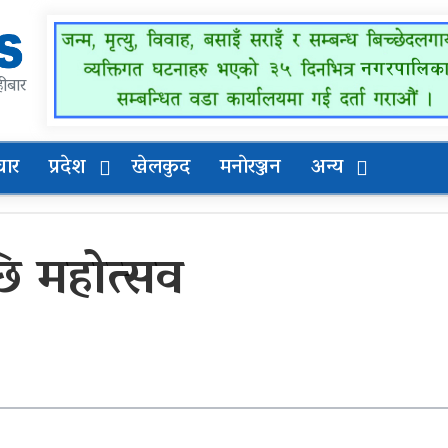
ीबार
चार
प्रदेश
खेलकुद
मनाेरञ्जन
अन्य
छि महोत्सव
पूर्वाधार र कृषि केन्द्रित बजेट
अन्तर जिल्ला पालिकास्तरीय
समन्वय बैठक महाबुधाममा
सम्पन्न