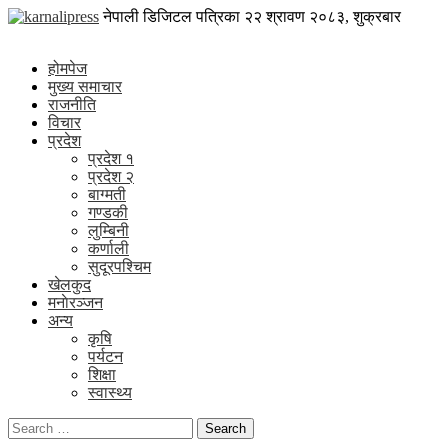
Skip
karnalipress
नेपाली डिजिटल पत्रिका
२२ श्रावण २०८३, शुक्रबार
to
Online News Portal
content
होमपेज
मुख्य समाचार
राजनीति
विचार
प्रदेश
प्रदेश १
प्रदेश २
बाग्मती
गण्डकी
लुम्बिनी
कर्णाली
सुदूरपश्चिम
खेलकुद
मनाेरञ्जन
अन्य
कृषि
पर्यटन
शिक्षा
स्वास्थ्य
Search
for: