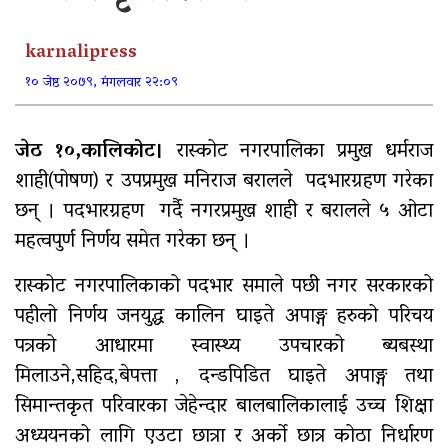
यौनिक तथा लैङ्गिक अल्पसंख्यक बालबालिका तथा
karnalipress
समुदायका मुद्दाका विषयमा शिक्षकहरुलाई तालिम
१० जेष्ठ २०७९, मंगलवार २२:०९
राष्ट्रपति रनिङ शिल्डको जिल्ला स्तरीय प्रतियोगिता सुरु
गर्भवतीको हेलिकप्टरबाट उद्धार
जेठ १०,कालिकोट।
रास्कोट नगरपालिका प्रमुख धर्मराज
शाही(पोषण) र उपप्रमुख मनिराज बरालले पदभारग्रहण गरेका
आर्थिक गणनाकाे लागि खटिए गणक
छन् । पदभारग्रहण गर्दै नगरप्रमुख शाही र बरालले ५ ओटा
आजदेखि देशभर आर्थिक गणना सुरु हुँदै
महत्वपुर्ण निर्णय समेत गरेका छन् ।
एम्बुलेन्स दुर्घटना : दुईको मृत्यु,दुई घाइते
रास्कोट नगरपालिकाको पदभार समाले पछी नगर सरकारको
सामुदायिक विद्यालयलाई फुटबल हस्तान्तरण
पहीलो निर्णय जनयुद्ध कालिन घाइते अपाङ्ग हरुको परिचय
पत्रको आधारमा स्वास्थ्य उपचारको ब्यबस्था
मिलाउने,सहिद,बेपत्ता , दन्डपिडित घाइते अपाङ्ग तथा
सिमान्तकृत परिवारका जेहेन्दार बालबालिकालाई उच्च शिक्षा
अध्ययनको लागि एउटा छात्रा र अर्को छात्र कोठा निर्धारण