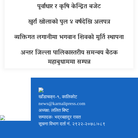
पूर्वाधार र कृषि केन्द्रित बजेट
खुर्रा खोलाको पुल ४ वर्षदेखि अलपत्र
व्यक्तिगत लगानीमा भगवान शिवको मूर्ति स्थापना
अन्तर जिल्ला पालिकास्तरीय समन्वय बैठक
महाबुधाममा सम्पन्न
खाँडाचक्र-१, कालिकोट
news@karnalipress.com
अध्यक्ष: ललित बिष्ट
सम्पादकः भद्रबहादुर रावत
सूचना विभाग दर्ता नं. २९२२-२०७८/०८९