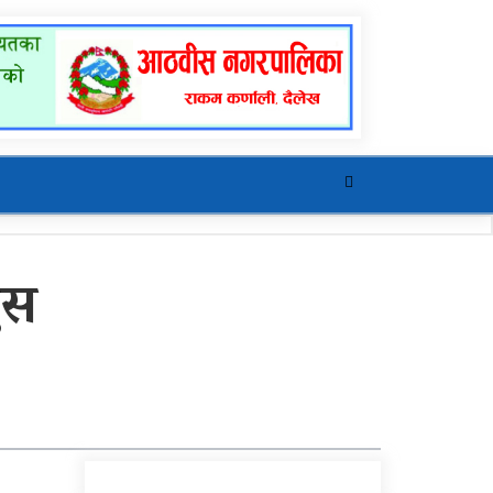
ुस
खुर्रा खोलाको पुल ४ वर्षदेखि
अलपत्र
यौनिक तथा लैङ्गिक
अल्पसंख्यक बालबालिका तथा
समुदायका मुद्दाका विषयमा