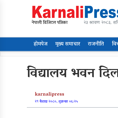
Skip
to
content
karnalipress
Online News Portal
नेपाली डिजिटल पत्रिका
२३ श्रावण २०८३, शन
होमपेज
मुख्य समाचार
राजनीति
वि
Trending Now
विद्यालय भवन दिल
महावै गाउँपालिकाको
प्रशासकीय भवन शिलान्यास
karnalipress
व्यक्तिगत लगानीमा भगवान
२९ बैशाख २०८०, शुक्रबार ०६:२५
शिवको मूर्ति स्थापना