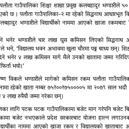
पलाँता गाउँपालिका शिक्षा शाखा प्रमुख कलबहादुर भण्डारीले 
को छ । पलाँता गाउँपालिका–२ मा रहेको सिद्धनाथ आधारभूत विद
गर्भवतीको हेलिकप्टरबाट उद्धार
रु
ख कलबहादुर भण्डारीले विद्यार्थीको नाममा आएको खाजा रकमबाट
ने भनेर भण्डारीले चार लाख घुस कमिसन लिएको सिद्धनाथ 
एम्बुलेन्स दुर्घटना : दुईको
ले भने, ‘विद्यालय भवन अभावमा खुला चौरमा पढ्न बाध्य छन्। शिक
मृत्यु,दुई घाइते
दिने भनेर ४ लाख कमिसन मागे मैले उनको खातामा जम्मा गरिदि
िर्ता भयो।’
कृष्ण विकले भण्डारीले मागेको कमिसन रकम पलाँता गाउँपालिक
 नामा रहेको खाता नम्बर ७५१००१७५००००५ मा २०७९ साल भदौ 
 लाख रुपैयाँ जम्मा गरेका छन्।
्माणका लागि पटक पटक गाउँपालिकामा बजेट माग गरेपनि बजेट ब
पालिकामा बजेट नभएकाले प्रदेश सरकारबाट योजना हाल्न लगाउन
ि विद्यार्थीका नाममा आएको खाजा रकम र विद्यालयको खाताबाट अ