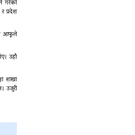
ने गरेको
र प्रदेश
ा आफूले
ँए। उहाँ
्षा शाखा
न। उजुरी