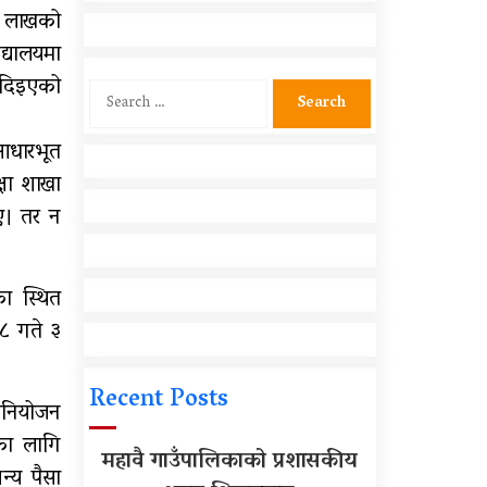
शिक्षकहरुलाई तालिम
५० लाखको
्यालयमा
आर्थिक गणनाकाे लागि खटिए
गणक
 दिइएको
Search
for:
आधारभूत
सामुदायिक विद्यालयलाई
्षा शाखा
फुटबल हस्तान्तरण
ए। तर न
ा स्थित
८ गते ३
Recent Posts
िनियोजन
का लागि
महावै गाउँपालिकाको प्रशासकीय
न्य पैसा