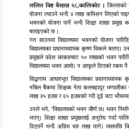
ललित विष्ट बैशाख २८,कालिकोट ।
जिल्लाको 
योजना ल्याउने भन्दै ४ लाख कमिशन लिएको पाइए
राष्ट्रपति रनिङ शिल्डको
जिल्ला स्तरीय प्रतियोगिता सु
भवनको योजना पार्ने भन्दै शिक्षा शाखा प्रमु
बताइएको छ ।
गत साउनमा विद्यालयमा भवनको योजना पारिदि
आजदेखि देशभर आर्थिक
विद्यालयका प्रधानाध्यापक कृष्ण विकले बताए। उन
गणना सुरु हुँदै
प्रमुखले प्रदेश सरकारबाट ५० लाखको भवन पारि
विद्यालयमा भवन आयो। न आफूले दिएको रकम नै फ
सिद्धनाथ आधारभूत विद्यालयका प्रधानाध्यापक 
नबिल बैकमा शिक्षक नेता कलबहादुर भण्डारीका
लाख ३५ हजार र ६५ हजारको गरी दुई वटा भ‌ौचरमा ४
उनले भने, ‘विद्यालयको भवन जीर्ण छ। भवन निर
भएन्। शिक्षा शाखा प्रमुखलाई अनुरोध गर्दा 
दिनुपर्ने भन्दै अग्रिम चार लाख मागे। त्यसपछ