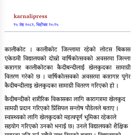
व्यक्तिगत लगानीमा भगवान शिवको मूर्ति
स्थापना
karnalipress
अन्तर जिल्ला पालिकास्तरीय समन्वय
१५ जेष्ठ २०८२, बिहीबार १०:१५
बैठक महाबुधाममा सम्पन्न
यौनिक तथा लैङ्गिक अल्पसंख्यक
बालबालिका तथा समुदायका मुद्दाका
कालीकोट । कालीकोट जिल्लामा रहेको लोटस बिकास
विषयमा शिक्षकहरुलाई तालिम
एकेडमी विद्यालयको दोस्रो वार्षिकोत्सवको अवसरमा जिल्ला
कारागार कालीकोटका कैदीबन्दीलाई खेलकुदका सामाग्री
राष्ट्रपति रनिङ शिल्डको जिल्ला स्तरीय
प्रतियोगिता सुरु
वितरण गरेको छ । वार्षिकोत्सवको अवसरमा कारागार पुगेर
कैदीबन्दीलाइ खेलकुदका सामाग्री वितरण गरिएको हो ।
गर्भवतीको हेलिकप्टरबाट उद्धार
कैदीबन्दीको शारीरिक विकासका लागि कारागारमा खेलकुद
आर्थिक गणनाकाे लागि खटिए गणक
सामग्री प्रदान गरिएको प्रिंसिपल सन्तोष पौडेलले बताए ।
आजदेखि देशभर आर्थिक गणना सुरु हुँदै
स्वास्थ्यको लागि खेलकुदको महत्वपूर्ण भूमिका रहेकाले
सहयोग गरिएको उनको भनाई छ। उनले विद्यालयको शैक्षिक
एम्बुलेन्स दुर्घटना : दुईको मृत्यु,दुई