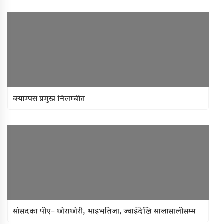
क्याम्पस प्रमुख निलम्बीत
सांसदका पीए– छोराछोरी, भाइभतिजा, ज्वाइँदेखि सालासालीसम्म