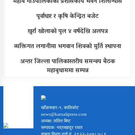
महावै गाउँपालिकाको प्रशासकीय भवन शिलान्यास
पूर्वाधार र कृषि केन्द्रित बजेट
खुर्रा खोलाको पुल ४ वर्षदेखि अलपत्र
व्यक्तिगत लगानीमा भगवान शिवको मूर्ति स्थापना
अन्तर जिल्ला पालिकास्तरीय समन्वय बैठक
महाबुधाममा सम्पन्न
खाँडाचक्र-१, कालिकोट
news@karnalipress.com
अध्यक्ष: ललित बिष्ट
सम्पादकः भद्रबहादुर रावत
सूचना विभाग दर्ता नं. २९२२-२०७८/०८९