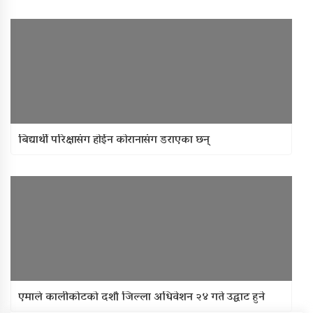
बिद्यार्थी परिक्षासंग हाेईन काेरानासंग डराएका छन्
एमाले कालीकोटको दशौ जिल्ला अधिवेशन २४ गते उद्घाट हुने