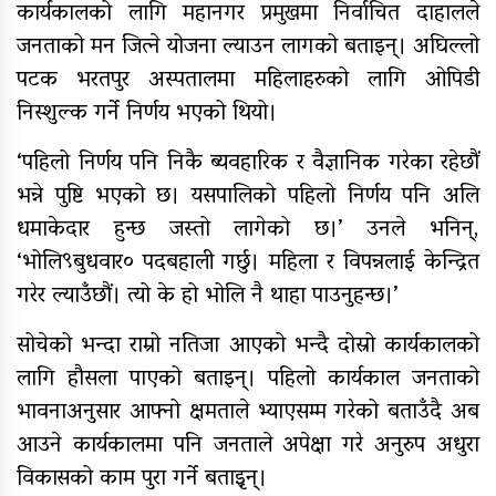
कार्यकालको लागि महानगर प्रमुखमा निर्वाचित दाहालले
यौनिक तथा लैङ्गिक अल्पसंख्यक
जनताको मन जित्ने योजना ल्याउन लागको बताइन्। अघिल्लो
बालबालिका तथा समुदायका मुद्दाका
विषयमा शिक्षकहरुलाई तालिम
पटक भरतपुर अस्पतालमा महिलाहरुको लागि ओपिडी
निस्शुल्क गर्ने निर्णय भएको थियो।
राष्ट्रपति रनिङ शिल्डको जिल्ला स्तरीय
प्रतियोगिता सुरु
‘पहिलो निर्णय पनि निकै ब्यवहारिक र वैज्ञानिक गरेका रहेछौं
भन्ने पुष्टि भएको छ। यसपालिको पहिलो निर्णय पनि अलि
गर्भवतीको हेलिकप्टरबाट उद्धार
धमाकेदार हुन्छ जस्तो लागेको छ।’ उनले भनिन्,
आर्थिक गणनाकाे लागि खटिए गणक
‘भोलि९बुधवार० पदबहाली गर्छु। महिला र विपन्नलाई केन्द्रित
गरेर ल्याउँछौं। त्यो के हो भोलि नै थाहा पाउनुहन्छ।’
सोचेको भन्दा राम्रो नतिजा आएको भन्दै दोस्रो कार्यकालको
आजदेखि देशभर आर्थिक गणना सुरु हुँदै
लागि हौसला पाएको बताइन्। पहिलो कार्यकाल जनताको
भावनाअनुसार आफ्नो क्षमताले भ्याएसम्म गरेको बताउँदै अब
आउने कार्यकालमा पनि जनताले अपेक्षा गरे अनुरुप अधुरा
एम्बुलेन्स दुर्घटना : दुईको मृत्यु,दुई
घाइते
विकासको काम पुरा गर्ने बताइृन्।