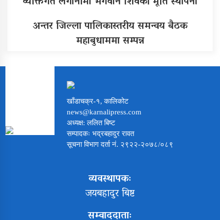
व्यक्तिगत लगानीमा भगवान शिवको मूर्ति स्थापना
अन्तर जिल्ला पालिकास्तरीय समन्वय बैठक
महाबुधाममा सम्पन्न
खाँडाचक्र-१, कालिकोट
news@karnalipress.com
अध्यक्ष: ललित बिष्ट
सम्पादकः भद्रबहादुर रावत
सूचना विभाग दर्ता नं. २९२२-२०७८/०८९
व्यवस्थापकः
जयबहादुर बिष्ट
सम्वाददाताः