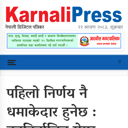
Skip
to
content
karnalipress
Online News Portal
नेपाली डिजिटल पत्रिका
२२ श्रावण २०८३, शुक्रबार
Trending Now
पहिलो निर्णय नै
महावै गाउँपालिकाको प्रशासकीय भवन
शिलान्यास
धमाकेदार हुनेछ :