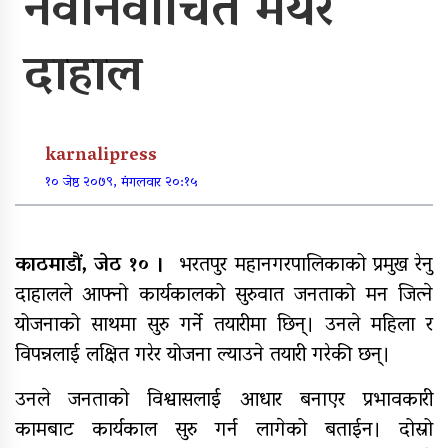
नवनिर्वाचित मेयर
पूर्वाधार र कृषि केन्द्रित बजेट
दाहाल
खुर्रा खोलाको पुल ४ वर्षदेखि अलपत्र
karnalipress
१० जेष्ठ २०७९, मंगलवार २०:१५
व्यक्तिगत लगानीमा भगवान शिवको मूर्ति
स्थापना
काठमाडौं, जेठ १० ।
भरतपुर महानगरपालिकाको प्रमुख रेनु
दाहालले आफ्नो कार्यकालको सुरुवात जनताको मन जित्ने
योजनाको साथमा सुरु गर्ने तयारीमा छिन्। उनले महिला र
अन्तर जिल्ला पालिकास्तरीय समन्वय
विपन्नलाई लक्षित गरेर योजना ल्याउने तयारी गरेकी छन्।
बैठक महाबुधाममा सम्पन्न
उनले जनताको विश्वासलाई आधार बनाएर प्रभावकारी
कामबाट कार्यकाल सुरु गर्न लागेको बताईन। दोस्रो