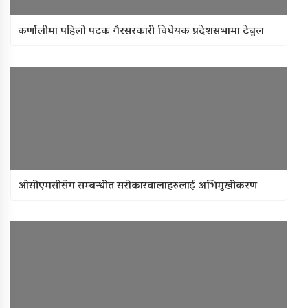
कर्णालीमा पहिलो पटक गैरसरकारी विधेयक प्रदेशसभामा टेबुल
ओसीएमसीसँग सम्बन्धीत सरोकारवालाहरुलाई अभिमुखीकरण