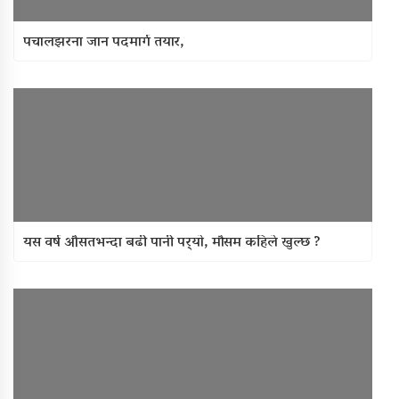
पचालझरना जान पदमार्ग तयार,
यस वर्ष औसतभन्दा बढी पानी पर्‍याे, माैसम कहिले खुल्छ ?