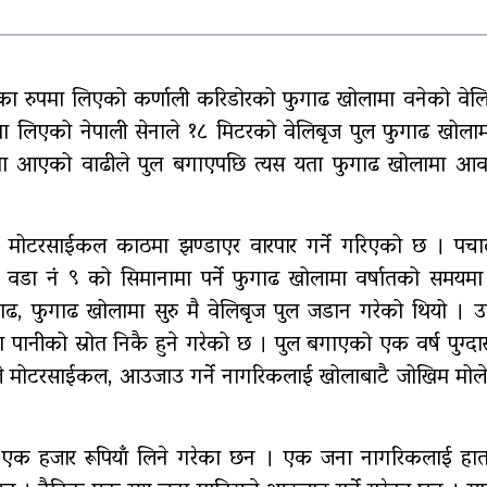
गर्भवतीको हेलिकप्टरबाट उद्धार
रु
का रुपमा लिएको कर्णाली करिडोरको फुगाढ खोलामा वनेको वेलि
मा लिएको नेपाली सेनाले १८ मिटरको वेलिबृज पुल फुगाढ खोला
एम्बुलेन्स दुर्घटना : दुईको
मा आएको वाढीले पुल बगाएपछि त्यस यता फुगाढ खोलामा आ
मृत्यु,दुई घाइते
मोटरसाईकल काठमा झण्डाएर वारपार गर्ने गरिएको छ । पच
 वडा नं ९ को सिमानामा पर्ने फुगाढ खोलामा वर्षातको समयमा
ीगाढ, फुगाढ खोलामा सुरु मै वेलिबृज पुल जडान गरेको थियो । उस
ानीको स्रोत निकै हुने गरेको छ । पुल बगाएको एक वर्ष पुग्दा
मुहले मोटरसाईकल, आउजाउ गर्ने नागरिकलाई खोलाबाटै जोखिम मोले
 एक हजार रूपियाँ लिने गरेका छन । एक जना नागरिकलाई हा