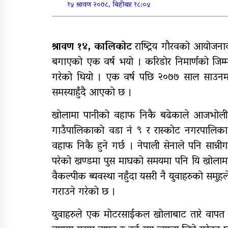
१४ श्रावण २०७८, बिहीबार १८:०४
राष्ट्रपति रनिङ शिल्डको
जिल्ला स्तरीय प्रतियोगिता सु
श्रावण १४, कालिकाेट
राष्ट्रिय गौरवको आयोजना
बगाएको एक वर्ष भयो । करिडोर निमार्णको जिम्
आजदेखि देशभर आर्थिक
गरेको थियो । एक वर्ष पछि २०७७ साल साउन
गणना सुरु हुँदै
समस्याहुँदै आएको छ ।
खोलामा पानीको वहाफ निकै बढेकाले आजभोली 
गाउँपालिकाको वडा नं ९ र रास्कोट नगरपालिका
वहाफ निकै हुने गर्छ । नेपाली सेनाले पनि सान्न
परेको खण्डमा पुस माघको समयमा पनि यि खोलामा प
वैकल्पीक ब्यवस्था नहुँदा यसरी नै युवाहरुको स
गराउने गरेको छ ।
युवाहरुले एक मोटरसाईकल खोलाबाट तारे वापत