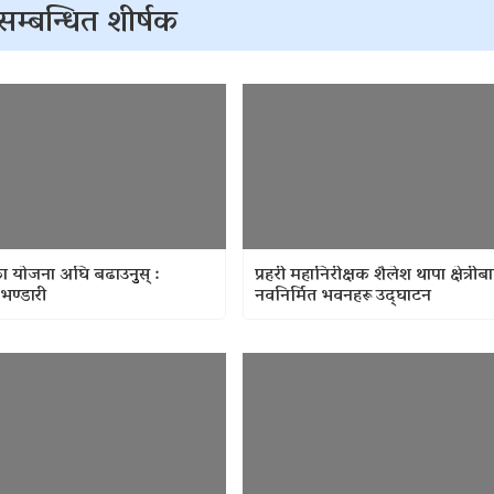
सम्बन्धित शीर्षक
 योजना अघि बढाउनुुस् :
प्रहरी महानिरीक्षक शैलेश थापा क्षेत्रीब
ि भण्डारी
नवनिर्मित भवनहरू उद्‍घाटन