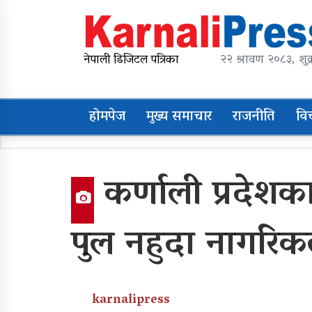
Skip
to
content
karnalipress
Online News Portal
नेपाली डिजिटल पत्रिका
२२ श्रावण २०८३, शुक्
होमपेज
मुख्य समाचार
राजनीति
वि
Trending Now
कर्णाली प्रदेशका
महावै गाउँपालिकाको
प्रशासकीय भवन शिलान्यास
पुल नहुदा नागरिक
व्यक्तिगत लगानीमा भगवान
शिवको मूर्ति स्थापना
karnalipress