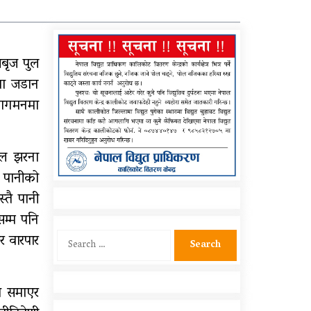
शिक्षकहरुलाई तालिम
आर्थिक गणनाकाे लागि खटिए
गणक
बृज पुल
मा जडान
सामुदायिक विद्यालयलाई
वागमनमा
फुटबल हस्तान्तरण
ाल झरना
 पानीको
्तै पानी
सम्म पनि
Search
र वारपार
for:
त समाएर