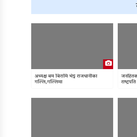
अध्यक्ष बम बिरामि भेट्न राजधानीका
जनहितका
गल्लि,गल्लिमा
राष्ट्रपत