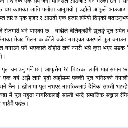
छन । दैनिक एक सय जना मानिसले आउजाउ गर्ने गरेका छन । सान्नी
दुर बम कामका लागि पलाँता जानुभयो । उहाँले आफुले आउजाउ गर
ईकल तारे रु एक हजार र आउदाँ एक हजार रूपियाँ दिएको बताउनुभय
रोजगारी भने पाएको छ । बाढीले वेलिवृजसँगै झुलङ्गे पुल समे
ी सेनाका मेजर मिलन कार्कीले वजेट नभएका कारणले पुल वनाउन
बनाउने पर्ने भएकाले दोहोरो खर्च नगरौ भन्ने कुरा भएर सडक 
ो ।
र पुल वनाउनु पर्ने छ । आफूसँग १८ मिटरका लागि मात्र समान छ
क वर्ष अझै लाग्ने हुदो त्यहाँसम्म पक्की पुल वनिसक्ने नेपाल
र भने छैन । खोलामा पुल नभएर नागरिकलाई दैनिक सास्ती भइरह
ीको वडा मै पुल नहुदा नागरिकलाई सास्ती भन्दै समाजिक सञ्जाल रंगि
 गाउँमै पर्दछ ।