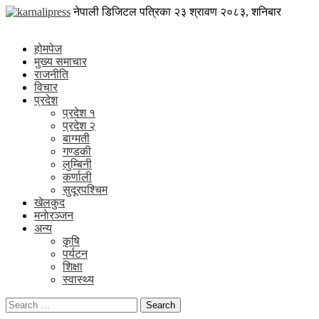
Skip
karnalipress
नेपाली डिजिटल पत्रिका
२३ श्रावण २०८३, शनिबार
to
Online News Portal
content
होमपेज
मुख्य समाचार
राजनीति
विचार
प्रदेश
प्रदेश १
प्रदेश २
बाग्मती
गण्डकी
लुम्बिनी
कर्णाली
सुदूरपश्चिम
खेलकुद
मनाेरञ्जन
अन्य
कृषि
पर्यटन
शिक्षा
स्वास्थ्य
Search
for: