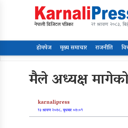
Skip
to
content
karnalipress
Online News Portal
नेपाली डिजिटल पत्रिका
२१ श्रावण २०८३, बिह
होमपेज
मुख्य समाचार
राजनीति
वि
Trending Now
मैले अध्यक्ष मागे
महावै गाउँपालिकाको
प्रशासकीय भवन शिलान्यास
karnalipress
व्यक्तिगत लगानीमा भगवान
१३ श्रावण २०७८, बुधबार ०७:०९
शिवको मूर्ति स्थापना