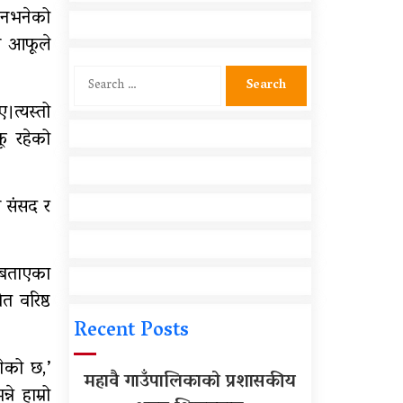
शिक्षकहरुलाई तालिम
ै नभनेको
े आफूले
आर्थिक गणनाकाे लागि खटिए
गणक
Search
for:
त्यस्तो
सामुदायिक विद्यालयलाई
ू रहेको
फुटबल हस्तान्तरण
 संसद र
 बताएका
त वरिष्ठ
Recent Posts
गेको छ,’
महावै गाउँपालिकाको प्रशासकीय
े हाम्रो