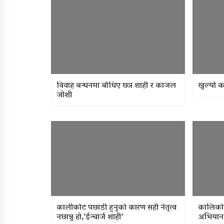
विवाह बन्धनमा बाँधिए छत्र शाही र काजल
खुल्यो क
जोशी
कालीकोट पछाडी हुनुको कारण सही नेतृत्व
कालिकोट
नछान्नु हो,‘ईन्चार्ज शाही’
अभियान 