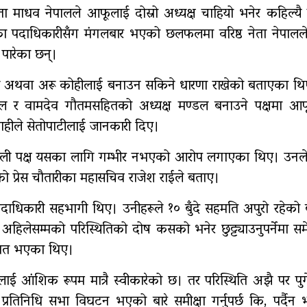
ेता माधव नेपालले आफूलाई दोस्रो अध्यक्ष चाहियो भनेर कहिल्य
 पदाधिकारीसँग मंगलबार भएको छलफलमा वरिष्ठ नेता नेपालल
गर्भवतीको हेलिकप्टरबाट उद्धार
रु
पारेका छन्।
 अथवा अरू कोहीलाई बनाउन सकिने धारणा राखेको बताएका थिए।
एम्बुलेन्स दुर्घटना : दुईको
 र वामदेव गौतमसहितको अध्यक्ष मण्डल बनाउने पक्षमा आफ
मृत्यु,दुई घाइते
ाहीले सेतोपाटीलाई जानकारी दिए।
नि ओली पक्ष यसका लागि गम्भीर नभएको आरोप लगाएका थिए। उनले
ो प्रेस चौतारीका महासचिव राजेश राईले बताए।
िकारी सहभागी थिए। उनीहरूले १० बुँदे सहमति अपुरो रहेको
लेसम्मको परिस्थितिको दोष कसको भनेर छुट्ट्याउनुपर्नेमा समे
कमत भएका थिए।
ाई आंशिक रूपम मात्रै स्वीकारेको छ। तर परिस्थिति अझै पर पु
िधि सभा विघटन भएको बारे समीक्षा गर्नुपर्छ कि, पर्दैन भन्न