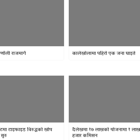
र्णाली राजमार्ग
कालेखोलामा पहिरो एक जना घाइते
मा टाइफाइड विरुद्धको खोप
दैलेखमा १७ लाखको योजनामा १ ला
सुरु
हजार कमिसन