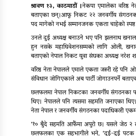
श्रावण १३, काठमाडौं ।
नेकपा एमालेका वरिष्ठ न
बताएका छन्।आफू निकट २२ जनवर्गीय संगठनका
राष्ट्रपति रनिङ शिल्डको
जिल्ला स्तरीय प्रतियोगिता सु
पद मागेको नभई सम्मानजनक एकता चाहेको स्पष्ट 
उनले दुई अध्यक्ष बनाउने भए पनि झलनाथ खनाल
आजदेखि देशभर आर्थिक
हुन नसके महाधिवेशनसम्मको लागि ओली, खनाल
गणना सुरु हुँदै
बताएको नेपाल निकट युवा संघका अध्यक्ष नरेश श
वरिष्ठ नेता नेपालले एमाले एकता जरूरी रहे प
संविधान जोगिएकाले अब पार्टी जोगाउनपर्ने बताएक
छलफलमा नेपाल निकटका जनवर्गीय संगठनका पदाध
थिए। नेपालले पनि त्यसमा सहमति जनाएका थिए।अहि
नेता नेपाल र जनवर्गीय संगठनका पदाधिकारी ए
‘१० बुँदे सहमति आफैंमा अपुरो छ। यसले जेठ २ ल
छलफलका एक सहभागीले भने, ‘दुई-दुई पटक प्रतिन