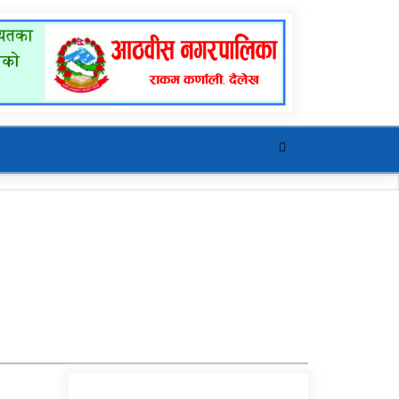
खुर्रा खोलाको पुल ४ वर्षदेखि
अलपत्र
यौनिक तथा लैङ्गिक
अल्पसंख्यक बालबालिका तथा
समुदायका मुद्दाका विषयमा